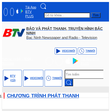
Tải App
BTV
Tìm
PLUS
BÁO VÀ PHÁT THANH, TRUYỀN HÌNH BẮC
NINH
Bac Ninh Newspaper and Radio - Television
VIDEO
MỚI
TIN
MỚI
Hotline: (+84) - 0204 -
Tải App BTV
3555568
PLUS
BTV
VIDEO
MỚI
TIN
MỚI
(CŨ)
CHƯƠNG TRÌNH PHÁT THANH