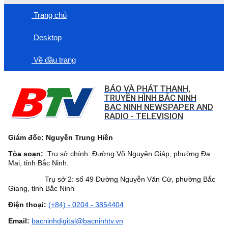
Trang chủ
Desktop
Về đầu trang
BÁO VÀ PHÁT THANH,
TRUYỀN HÌNH BẮC NINH
BAC NINH NEWSPAPER AND
RADIO - TELEVISION
Giám đốc: Nguyễn Trung Hiền
Tòa soạn:
Trụ sở chính: Đường Võ Nguyên Giáp, phường Đa
Mai, tỉnh Bắc Ninh.
Trụ sở 2: số 49 Đường Nguyễn Văn Cừ, phường Bắc
Giang, tỉnh Bắc Ninh
Điện thoại:
(+84) - 0204 - 3854404
Email:
bacninhdigital@bacninhtv.vn