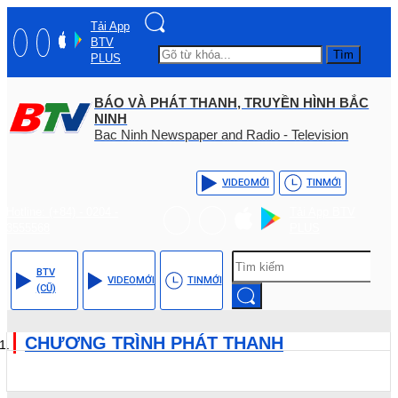
Tải App
BTV
Tìm
PLUS
BÁO VÀ PHÁT THANH, TRUYỀN HÌNH BẮC
NINH
Bac Ninh Newspaper and Radio - Television
VIDEO
MỚI
TIN
MỚI
Hotline: (+84) - 0204 -
Tải App BTV
3555568
PLUS
BTV
VIDEO
MỚI
TIN
MỚI
(CŨ)
CHƯƠNG TRÌNH PHÁT THANH