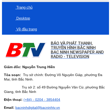
Trang chủ
Desktop
Về đầu trang
BÁO VÀ PHÁT THANH,
TRUYỀN HÌNH BẮC NINH
BAC NINH NEWSPAPER AND
RADIO - TELEVISION
Giám đốc: Nguyễn Trung Hiền
Tòa soạn:
Trụ sở chính: Đường Võ Nguyên Giáp, phường Đa
Mai, tỉnh Bắc Ninh.
Trụ sở 2: số 49 Đường Nguyễn Văn Cừ, phường Bắc
Giang, tỉnh Bắc Ninh
Điện thoại:
(+84) - 0204 - 3854404
Email:
bacninhdigital@bacninhtv.vn