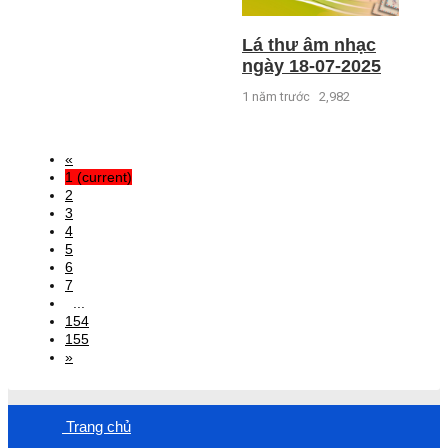
Lá thư âm nhạc
ngày 18-07-2025
1 năm trước
2,982
«
1
(current)
2
3
4
5
6
7
...
154
155
»
Trang chủ