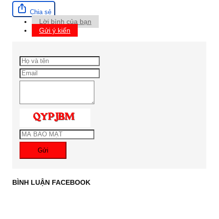
Chia sẻ
Lời bình của bạn
Gửi ý kiến
Gửi
BÌNH LUẬN FACEBOOK