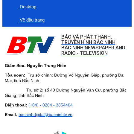
Desktop
Về đầu trang
BÁO VÀ PHÁT THANH,
TRUYỀN HÌNH BẮC NINH
BAC NINH NEWSPAPER AND
RADIO - TELEVISION
Giám đốc: Nguyễn Trung Hiền
Tòa soạn:
Trụ sở chính: Đường Võ Nguyên Giáp, phường Đa
Mai, tỉnh Bắc Ninh.
Trụ sở 2: số 49 Đường Nguyễn Văn Cừ, phường Bắc
Giang, tỉnh Bắc Ninh
Điện thoại:
(+84) - 0204 - 3854404
Email:
bacninhdigital@bacninhtv.vn