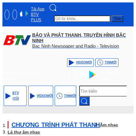
Tải App
BTV
Tìm
PLUS
BÁO VÀ PHÁT THANH, TRUYỀN HÌNH BẮC
NINH
Bac Ninh Newspaper and Radio - Television
VIDEO
MỚI
TIN
MỚI
Hotline: (+84) - 0204 -
Tải App BTV
3555568
PLUS
BTV
VIDEO
MỚI
TIN
MỚI
(CŨ)
CHƯƠNG TRÌNH PHÁT THANH
Âm nhạc
Lá thư âm nhạc