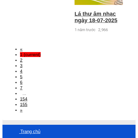
Lá thư âm nhạc
ngày 18-07-2025
1 năm trước
2,966
«
1
(current)
2
3
4
5
6
7
...
154
155
»
Trang chủ