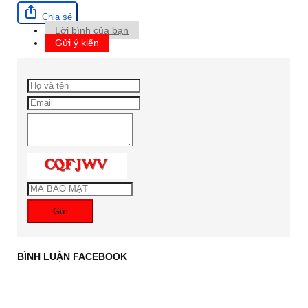
Chia sẻ
Lời bình của bạn
Gửi ý kiến
Gửi
BÌNH LUẬN FACEBOOK