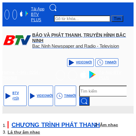
Tải App
BTV
Tìm
PLUS
BÁO VÀ PHÁT THANH, TRUYỀN HÌNH BẮC
NINH
Bac Ninh Newspaper and Radio - Television
VIDEO
MỚI
TIN
MỚI
Hotline: (+84) - 0204 -
Tải App BTV
3555568
PLUS
BTV
VIDEO
MỚI
TIN
MỚI
(CŨ)
CHƯƠNG TRÌNH PHÁT THANH
Âm nhạc
Lá thư âm nhạc