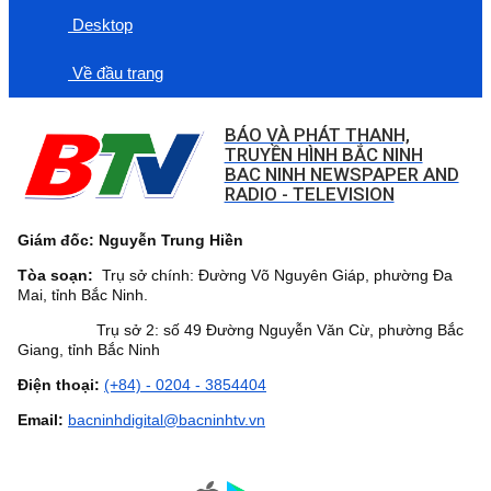
Desktop
Về đầu trang
BÁO VÀ PHÁT THANH,
TRUYỀN HÌNH BẮC NINH
BAC NINH NEWSPAPER AND
RADIO - TELEVISION
Giám đốc: Nguyễn Trung Hiền
Tòa soạn:
Trụ sở chính: Đường Võ Nguyên Giáp, phường Đa
Mai, tỉnh Bắc Ninh.
Trụ sở 2: số 49 Đường Nguyễn Văn Cừ, phường Bắc
Giang, tỉnh Bắc Ninh
Điện thoại:
(+84) - 0204 - 3854404
Email:
bacninhdigital@bacninhtv.vn