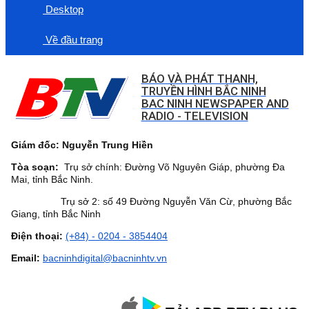
Desktop
Về đầu trang
BÁO VÀ PHÁT THANH,
TRUYỀN HÌNH BẮC NINH
BAC NINH NEWSPAPER AND
RADIO - TELEVISION
Giám đốc: Nguyễn Trung Hiền
Tòa soạn:
Trụ sở chính: Đường Võ Nguyên Giáp, phường Đa
Mai, tỉnh Bắc Ninh.
Trụ sở 2: số 49 Đường Nguyễn Văn Cừ, phường Bắc
Giang, tỉnh Bắc Ninh
Điện thoại:
(+84) - 0204 - 3854404
Email:
bacninhdigital@bacninhtv.vn