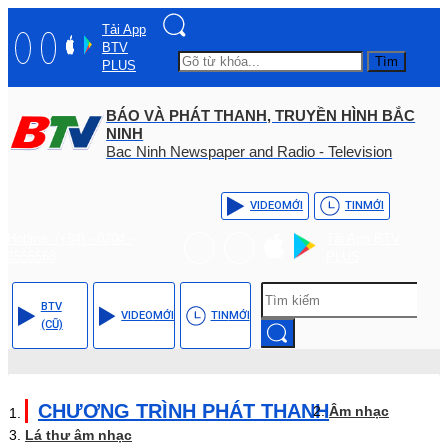
Tải App
BTV
Tìm
PLUS
BÁO VÀ PHÁT THANH, TRUYỀN HÌNH BẮC
NINH
Bac Ninh Newspaper and Radio - Television
VIDEO
MỚI
TIN
MỚI
Hotline: (+84) - 0204 -
Tải App BTV
3555568
PLUS
BTV
VIDEO
MỚI
TIN
MỚI
(CŨ)
CHƯƠNG TRÌNH PHÁT THANH
Âm nhạc
Lá thư âm nhạc