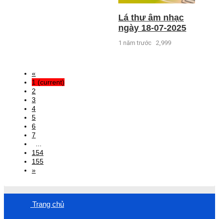
Lá thư âm nhạc
ngày 18-07-2025
1 năm trước
2,999
«
1
(current)
2
3
4
5
6
7
...
154
155
»
Trang chủ