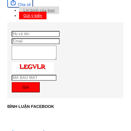
Chia sẻ
Lời bình của bạn
Gửi ý kiến
Gửi
BÌNH LUẬN FACEBOOK