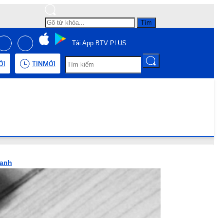
Tìm
Tải App BTV PLUS
ỚI
TIN
MỚI
hanh