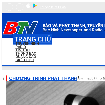
Tải App BTV PLUS
BÁO VÀ PHÁT THANH, TRUYỀN 
Bac Ninh Newspaper and Radio -
TRANG CHỦ
TRUYỀN HÌNH
RADIO
TIN TỨC
THÔNG BÁO
QUẢNG CÁO
GIỚI THIỆU
CHƯƠNG TRÌNH PHÁT THANH
Âm nhạc
Lá thư 