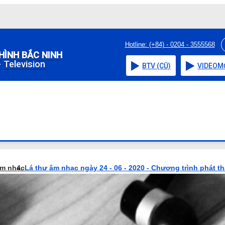
Hotline: (+84) - 0204 - 3555568
HÌNH BẮC NINH
 Television
BTV (CŨ)
VIDEO
M
âm nhạc
Lá thư âm nhạc ngày 24 - 06 - 2020 - Chương trình phát t