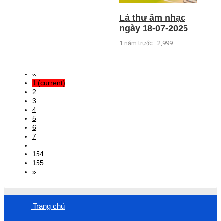
Lá thư âm nhạc
ngày 18-07-2025
1 năm trước
2,999
«
1
(current)
2
3
4
5
6
7
...
154
155
»
Trang chủ