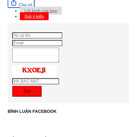
Chia sẻ
Lời bình của bạn
Gửi ý kiến
Gửi
BÌNH LUẬN FACEBOOK