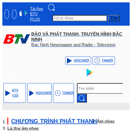
Tải App
BTV
Tìm
PLUS
BÁO VÀ PHÁT THANH, TRUYỀN HÌNH BẮC
NINH
Bac Ninh Newspaper and Radio - Television
VIDEO
MỚI
TIN
MỚI
Hotline: (+84) - 0204 -
Tải App BTV
3555568
PLUS
BTV
VIDEO
MỚI
TIN
MỚI
(CŨ)
CHƯƠNG TRÌNH PHÁT THANH
Âm nhạc
Lá thư âm nhạc