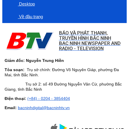
Desktop
Về đầu trang
BÁO VÀ PHÁT THANH,
TRUYỀN HÌNH BẮC NINH
BAC NINH NEWSPAPER AND
RADIO - TELEVISION
Giám đốc: Nguyễn Trung Hiền
Tòa soạn:
Trụ sở chính: Đường Võ Nguyên Giáp, phường Đa
Mai, tỉnh Bắc Ninh.
Trụ sở 2: số 49 Đường Nguyễn Văn Cừ, phường Bắc
Giang, tỉnh Bắc Ninh
Điện thoại:
(+84) - 0204 - 3854404
Email:
bacninhdigital@bacninhtv.vn