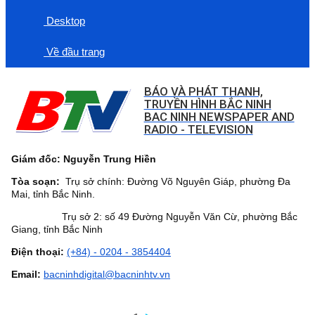
Desktop
Về đầu trang
BÁO VÀ PHÁT THANH,
TRUYỀN HÌNH BẮC NINH
BAC NINH NEWSPAPER AND
RADIO - TELEVISION
Giám đốc: Nguyễn Trung Hiền
Tòa soạn:
Trụ sở chính: Đường Võ Nguyên Giáp, phường Đa
Mai, tỉnh Bắc Ninh.
Trụ sở 2: số 49 Đường Nguyễn Văn Cừ, phường Bắc
Giang, tỉnh Bắc Ninh
Điện thoại:
(+84) - 0204 - 3854404
Email:
bacninhdigital@bacninhtv.vn