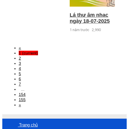
Lá thư âm nhạc
ngày 18-07-2025
1 năm trước
2,990
«
1
(current)
2
3
4
5
6
7
...
154
155
»
Trang chủ