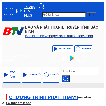
Tải App
BTV
Tìm
PLUS
BÁO VÀ PHÁT THANH, TRUYỀN HÌNH BẮC
NINH
Bac Ninh Newspaper and Radio - Television
VIDEO
MỚI
TIN
MỚI
Hotline: (+84) - 0204 -
Tải App BTV
3555568
PLUS
BTV
VIDEO
MỚI
TIN
MỚI
(CŨ)
CHƯƠNG TRÌNH PHÁT THANH
Âm nhạc
Lá thư âm nhạc