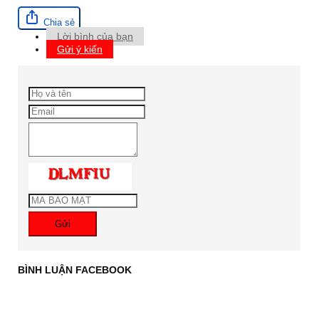
Chia sẻ
Lời bình của bạn
Gửi ý kiến
Gửi
BÌNH LUẬN FACEBOOK