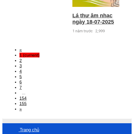
Lá thư âm nhạc
ngày 18-07-2025
1 năm trước
2,999
«
1
(current)
2
3
4
5
6
7
...
154
155
»
Trang chủ