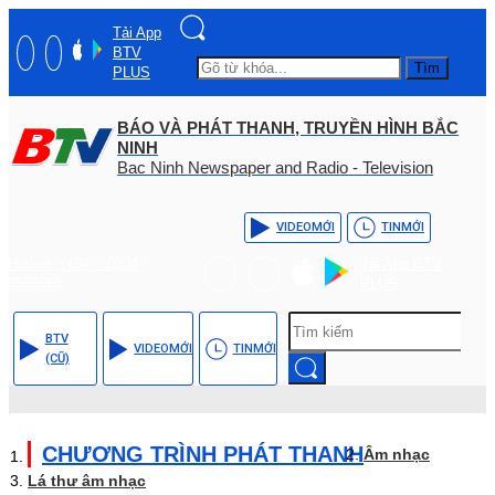
Tải App
BTV
Tìm
PLUS
BÁO VÀ PHÁT THANH, TRUYỀN HÌNH BẮC
NINH
Bac Ninh Newspaper and Radio - Television
VIDEO
MỚI
TIN
MỚI
Hotline: (+84) - 0204 -
Tải App BTV
3555568
PLUS
BTV
VIDEO
MỚI
TIN
MỚI
(CŨ)
CHƯƠNG TRÌNH PHÁT THANH
Âm nhạc
Lá thư âm nhạc