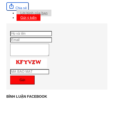
Chia sẻ
Lời bình của bạn
Gửi ý kiến
Gửi
BÌNH LUẬN FACEBOOK