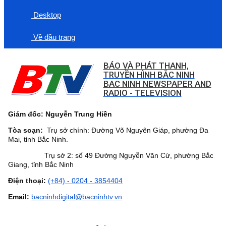
Desktop
Về đầu trang
BÁO VÀ PHÁT THANH,
TRUYỀN HÌNH BẮC NINH
BAC NINH NEWSPAPER AND
RADIO - TELEVISION
Giám đốc: Nguyễn Trung Hiền
Tòa soạn:
Trụ sở chính: Đường Võ Nguyên Giáp, phường Đa
Mai, tỉnh Bắc Ninh.
Trụ sở 2: số 49 Đường Nguyễn Văn Cừ, phường Bắc
Giang, tỉnh Bắc Ninh
Điện thoại:
(+84) - 0204 - 3854404
Email:
bacninhdigital@bacninhtv.vn