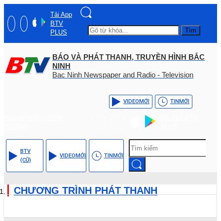
Tải App
BTV
Tìm
PLUS
BÁO VÀ PHÁT THANH, TRUYỀN HÌNH BẮC
NINH
Bac Ninh Newspaper and Radio - Television
VIDEO
MỚI
TIN
MỚI
Hotline: (+84) - 0204 -
Tải App BTV
3555568
PLUS
BTV
VIDEO
MỚI
TIN
MỚI
(CŨ)
CHƯƠNG TRÌNH PHÁT THANH