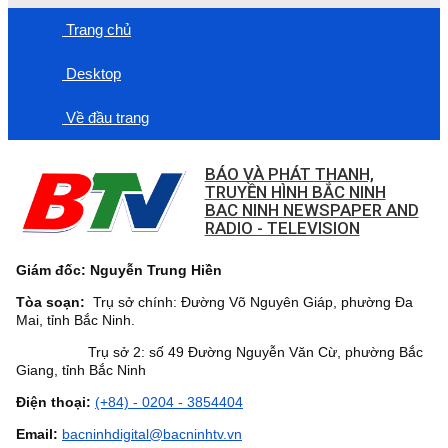
Trang chủ
Desktop
Về đầu trang
BÁO VÀ PHÁT THANH,
TRUYỀN HÌNH BẮC NINH
BAC NINH NEWSPAPER AND
RADIO - TELEVISION
Giám đốc: Nguyễn Trung Hiền
Tòa soạn:
Trụ sở chính: Đường Võ Nguyên Giáp, phường Đa
Mai, tỉnh Bắc Ninh.
Trụ sở 2: số 49 Đường Nguyễn Văn Cừ, phường Bắc
Giang, tỉnh Bắc Ninh
Điện thoại:
(+84) - 0204 - 3854404
Email:
bacninhdigital@bacninhtv.vn