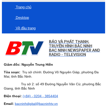
Trang chủ
Desktop
Về đầu trang
BÁO VÀ PHÁT THANH,
TRUYỀN HÌNH BẮC NINH
BAC NINH NEWSPAPER AND
RADIO - TELEVISION
Giám đốc: Nguyễn Trung Hiền
Tòa soạn:
Trụ sở chính: Đường Võ Nguyên Giáp, phường Đa
Mai, tỉnh Bắc Ninh.
Trụ sở 2: số 49 Đường Nguyễn Văn Cừ, phường Bắc
Giang, tỉnh Bắc Ninh
Điện thoại:
(+84) - 0204 - 3854404
Email:
bacninhdigital@bacninhtv.vn