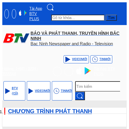
Tải App
BTV
Tìm
PLUS
BÁO VÀ PHÁT THANH, TRUYỀN HÌNH BẮC
NINH
Bac Ninh Newspaper and Radio - Television
VIDEO
MỚI
TIN
MỚI
Hotline: (+84) - 0204 -
Tải App BTV
3555568
PLUS
BTV
VIDEO
MỚI
TIN
MỚI
(CŨ)
CHƯƠNG TRÌNH PHÁT THANH