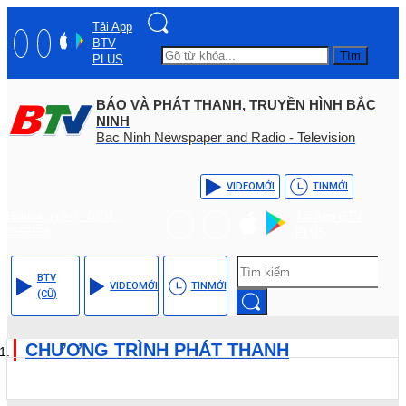
Tải App
BTV
Tìm
PLUS
BÁO VÀ PHÁT THANH, TRUYỀN HÌNH BẮC
NINH
Bac Ninh Newspaper and Radio - Television
VIDEO
MỚI
TIN
MỚI
Hotline: (+84) - 0204 -
Tải App BTV
3555568
PLUS
BTV
VIDEO
MỚI
TIN
MỚI
(CŨ)
CHƯƠNG TRÌNH PHÁT THANH