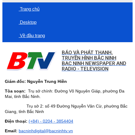
Trang chủ
Desktop
Về đầu trang
BÁO VÀ PHÁT THANH,
TRUYỀN HÌNH BẮC NINH
BAC NINH NEWSPAPER AND
RADIO - TELEVISION
Giám đốc: Nguyễn Trung Hiền
Tòa soạn:
Trụ sở chính: Đường Võ Nguyên Giáp, phường Đa
Mai, tỉnh Bắc Ninh.
Trụ sở 2: số 49 Đường Nguyễn Văn Cừ, phường Bắc
Giang, tỉnh Bắc Ninh
Điện thoại:
(+84) - 0204 - 3854404
Email:
bacninhdigital@bacninhtv.vn