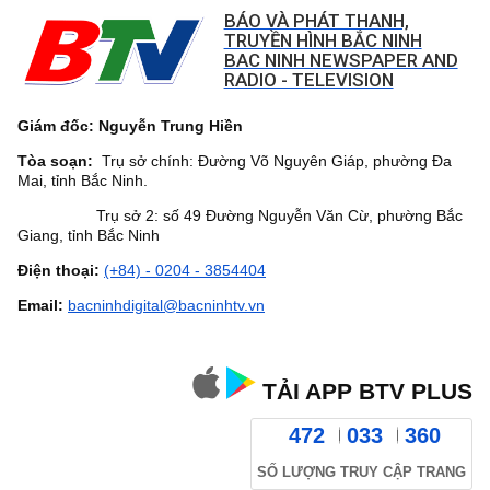
BÁO VÀ PHÁT THANH,
TRUYỀN HÌNH BẮC NINH
BAC NINH NEWSPAPER AND
RADIO - TELEVISION
Giám đốc: Nguyễn Trung Hiền
Tòa soạn:
Trụ sở chính: Đường Võ Nguyên Giáp, phường Đa
Mai, tỉnh Bắc Ninh.
Trụ sở 2: số 49 Đường Nguyễn Văn Cừ, phường Bắc
Giang, tỉnh Bắc Ninh
Điện thoại:
(+84) - 0204 - 3854404
Email:
bacninhdigital@bacninhtv.vn
TẢI APP BTV PLUS
472
033
360
SỐ LƯỢNG TRUY CẬP TRANG