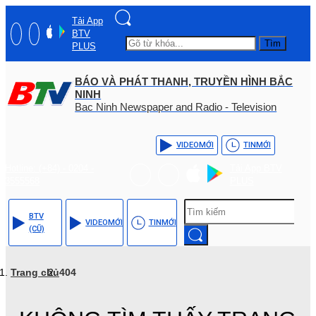
Tải App
BTV
Tìm
PLUS
BÁO VÀ PHÁT THANH, TRUYỀN HÌNH BẮC
NINH
Bac Ninh Newspaper and Radio - Television
VIDEO
MỚI
TIN
MỚI
Hotline: (+84) - 0204 -
Tải App BTV
3555568
PLUS
BTV
VIDEO
MỚI
TIN
MỚI
(CŨ)
Trang chủ
404