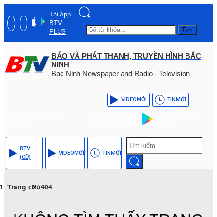
Tải App
BTV
Tìm
PLUS
BÁO VÀ PHÁT THANH, TRUYỀN HÌNH BẮC
NINH
Bac Ninh Newspaper and Radio - Television
VIDEO
MỚI
TIN
MỚI
Hotline: (+84) - 0204 -
Tải App BTV
3555568
PLUS
BTV
VIDEO
MỚI
TIN
MỚI
(CŨ)
Trang chủ
404