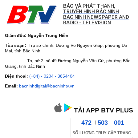
BÁO VÀ PHÁT THANH,
TRUYỀN HÌNH BẮC NINH
BAC NINH NEWSPAPER AND
RADIO - TELEVISION
Giám đốc: Nguyễn Trung Hiền
Tòa soạn:
Trụ sở chính: Đường Võ Nguyên Giáp, phường Đa
Mai, tỉnh Bắc Ninh.
Trụ sở 2: số 49 Đường Nguyễn Văn Cừ, phường Bắc
Giang, tỉnh Bắc Ninh
Điện thoại:
(+84) - 0204 - 3854404
Email:
bacninhdigital@bacninhtv.vn
TẢI APP BTV PLUS
472
503
001
SỐ LƯỢNG TRUY CẬP TRANG