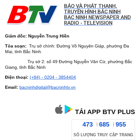
BÁO VÀ PHÁT THANH,
TRUYỀN HÌNH BẮC NINH
BAC NINH NEWSPAPER AND
RADIO - TELEVISION
Giám đốc: Nguyễn Trung Hiền
Tòa soạn:
Trụ sở chính: Đường Võ Nguyên Giáp, phường Đa
Mai, tỉnh Bắc Ninh.
Trụ sở 2: số 49 Đường Nguyễn Văn Cừ, phường Bắc
Giang, tỉnh Bắc Ninh
Điện thoại:
(+84) - 0204 - 3854404
Email:
bacninhdigital@bacninhtv.vn
TẢI APP BTV PLUS
473
685
955
SỐ LƯỢNG TRUY CẬP TRANG