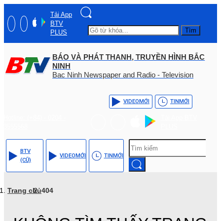
Tải App
BTV
Tìm
PLUS
BÁO VÀ PHÁT THANH, TRUYỀN HÌNH BẮC
NINH
Bac Ninh Newspaper and Radio - Television
VIDEO
MỚI
TIN
MỚI
Hotline: (+84) - 0204 -
Tải App BTV
3555568
PLUS
BTV
VIDEO
MỚI
TIN
MỚI
(CŨ)
Trang chủ
404