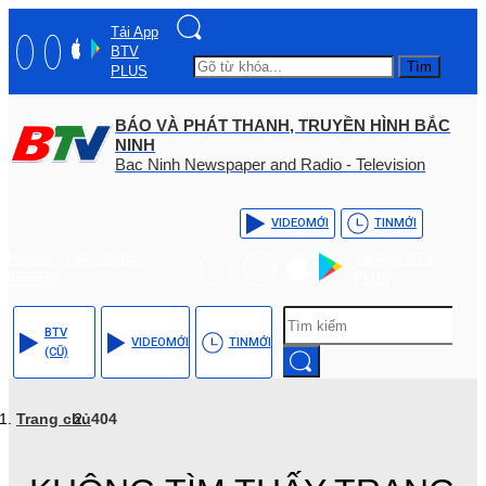
Tải App
BTV
Tìm
PLUS
BÁO VÀ PHÁT THANH, TRUYỀN HÌNH BẮC
NINH
Bac Ninh Newspaper and Radio - Television
VIDEO
MỚI
TIN
MỚI
Hotline: (+84) - 0204 -
Tải App BTV
3555568
PLUS
BTV
VIDEO
MỚI
TIN
MỚI
(CŨ)
Trang chủ
404