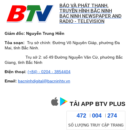
BÁO VÀ PHÁT THANH,
TRUYỀN HÌNH BẮC NINH
BAC NINH NEWSPAPER AND
RADIO - TELEVISION
Giám đốc: Nguyễn Trung Hiền
Tòa soạn:
Trụ sở chính: Đường Võ Nguyên Giáp, phường Đa
Mai, tỉnh Bắc Ninh.
Trụ sở 2: số 49 Đường Nguyễn Văn Cừ, phường Bắc
Giang, tỉnh Bắc Ninh
Điện thoại:
(+84) - 0204 - 3854404
Email:
bacninhdigital@bacninhtv.vn
TẢI APP BTV PLUS
472
004
274
SỐ LƯỢNG TRUY CẬP TRANG