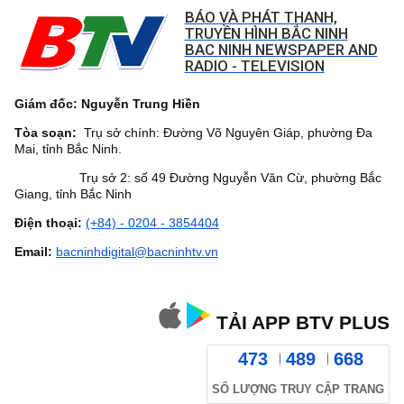
BÁO VÀ PHÁT THANH,
TRUYỀN HÌNH BẮC NINH
BAC NINH NEWSPAPER AND
RADIO - TELEVISION
Giám đốc: Nguyễn Trung Hiền
Tòa soạn:
Trụ sở chính: Đường Võ Nguyên Giáp, phường Đa
Mai, tỉnh Bắc Ninh.
Trụ sở 2: số 49 Đường Nguyễn Văn Cừ, phường Bắc
Giang, tỉnh Bắc Ninh
Điện thoại:
(+84) - 0204 - 3854404
Email:
bacninhdigital@bacninhtv.vn
TẢI APP BTV PLUS
473
489
668
SỐ LƯỢNG TRUY CẬP TRANG