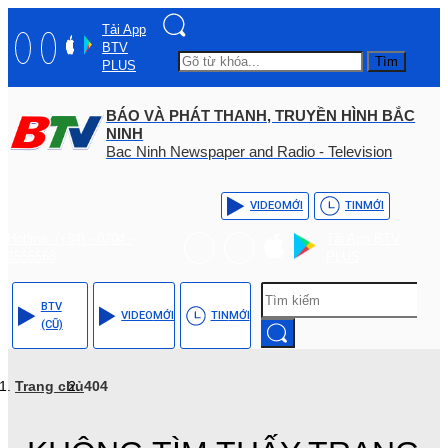
Tải App
BTV
Tìm
PLUS
BÁO VÀ PHÁT THANH, TRUYỀN HÌNH BẮC
NINH
Bac Ninh Newspaper and Radio - Television
VIDEO
MỚI
TIN
MỚI
Hotline: (+84) - 0204 -
Tải App BTV
3555568
PLUS
BTV
VIDEO
MỚI
TIN
MỚI
(CŨ)
Trang chủ
404