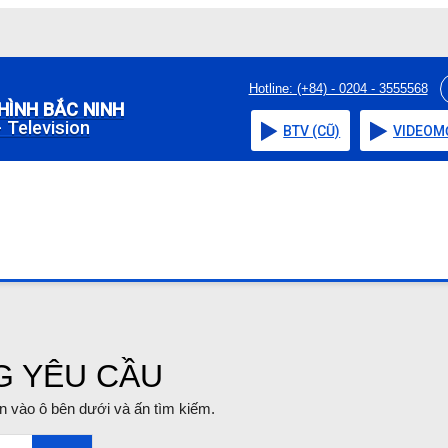
Hotline: (+84) - 0204 - 3555568
HÌNH BẮC NINH
 Television
BTV (CŨ)
VIDEO
M
G YÊU CẦU
tin vào ô bên dưới và ấn tìm kiếm.