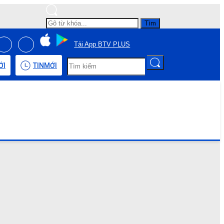
Tìm
Tải App BTV PLUS
ỚI
TIN
MỚI