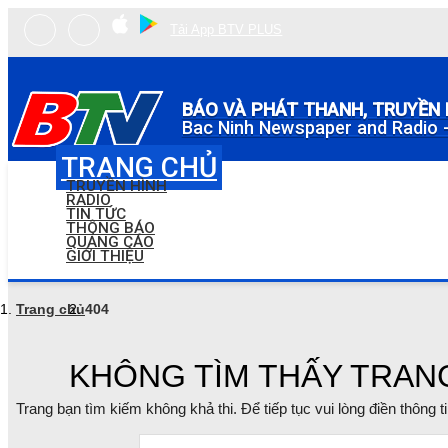
Tải App BTV PLUS
BÁO VÀ PHÁT THANH, TRUYỀN 
Bac Ninh Newspaper and Radio -
TRANG CHỦ
TRUYỀN HÌNH
RADIO
TIN TỨC
THÔNG BÁO
QUẢNG CÁO
GIỚI THIỆU
Trang chủ
404
KHÔNG TÌM THẤY TRAN
Trang bạn tìm kiếm không khả thi. Để tiếp tục vui lòng điền thông 