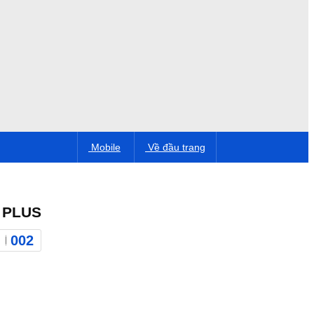
Mobile
Về đầu trang
 PLUS
002