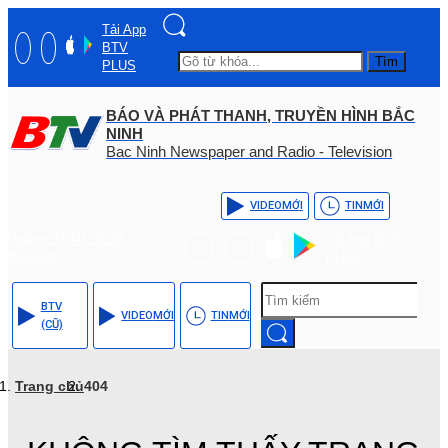
Tải App
BTV
Tìm
PLUS
BÁO VÀ PHÁT THANH, TRUYỀN HÌNH BẮC
NINH
Bac Ninh Newspaper and Radio - Television
VIDEO
MỚI
TIN
MỚI
Hotline: (+84) - 0204 -
Tải App BTV
3555568
PLUS
BTV
VIDEO
MỚI
TIN
MỚI
(CŨ)
Trang chủ
404