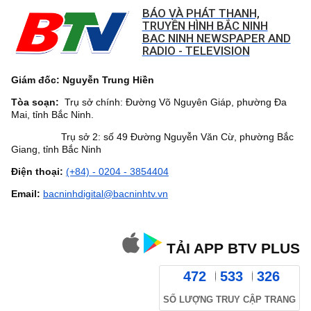
BÁO VÀ PHÁT THANH,
TRUYỀN HÌNH BẮC NINH
BAC NINH NEWSPAPER AND
RADIO - TELEVISION
Giám đốc: Nguyễn Trung Hiền
Tòa soạn:
Trụ sở chính: Đường Võ Nguyên Giáp, phường Đa
Mai, tỉnh Bắc Ninh.
Trụ sở 2: số 49 Đường Nguyễn Văn Cừ, phường Bắc
Giang, tỉnh Bắc Ninh
Điện thoại:
(+84) - 0204 - 3854404
Email:
bacninhdigital@bacninhtv.vn
TẢI APP BTV PLUS
472
533
326
SỐ LƯỢNG TRUY CẬP TRANG