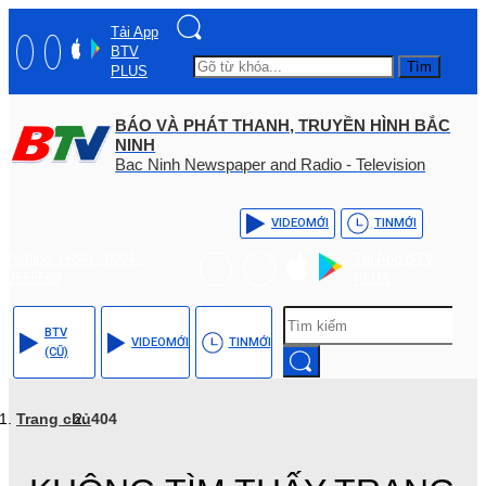
Tải App
BTV
Tìm
PLUS
BÁO VÀ PHÁT THANH, TRUYỀN HÌNH BẮC
NINH
Bac Ninh Newspaper and Radio - Television
VIDEO
MỚI
TIN
MỚI
Hotline: (+84) - 0204 -
Tải App BTV
3555568
PLUS
BTV
VIDEO
MỚI
TIN
MỚI
(CŨ)
Trang chủ
404