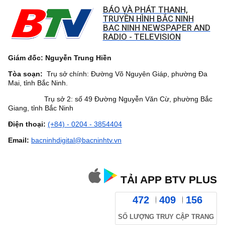
BÁO VÀ PHÁT THANH,
TRUYỀN HÌNH BẮC NINH
BAC NINH NEWSPAPER AND
RADIO - TELEVISION
Giám đốc: Nguyễn Trung Hiền
Tòa soạn:
Trụ sở chính: Đường Võ Nguyên Giáp, phường Đa
Mai, tỉnh Bắc Ninh.
Trụ sở 2: số 49 Đường Nguyễn Văn Cừ, phường Bắc
Giang, tỉnh Bắc Ninh
Điện thoại:
(+84) - 0204 - 3854404
Email:
bacninhdigital@bacninhtv.vn
TẢI APP BTV PLUS
472
409
156
SỐ LƯỢNG TRUY CẬP TRANG