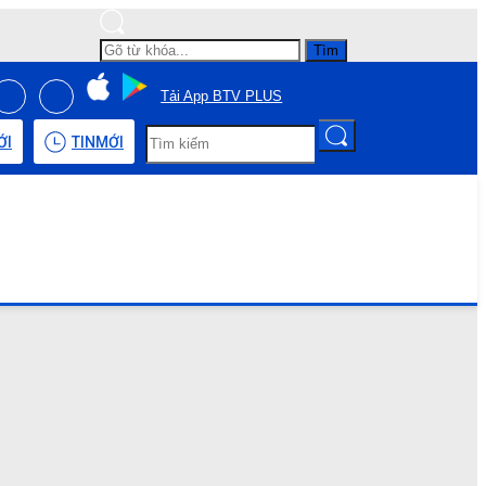
Tìm
Tải App BTV PLUS
ỚI
TIN
MỚI