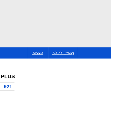
Mobile
Về đầu trang
 PLUS
921