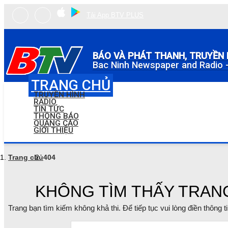
Tải App BTV PLUS
BÁO VÀ PHÁT THANH, TRUYỀN 
Bac Ninh Newspaper and Radio -
TRANG CHỦ
TRUYỀN HÌNH
RADIO
TIN TỨC
THÔNG BÁO
QUẢNG CÁO
GIỚI THIỆU
Trang chủ
404
KHÔNG TÌM THẤY TRAN
Trang bạn tìm kiếm không khả thi. Để tiếp tục vui lòng điền thông 