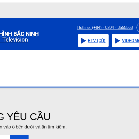
Hotline: (+84) - 0204 - 3555568
HÌNH BẮC NINH
 Television
BTV (CŨ)
VIDEO
M
G YÊU CẦU
tin vào ô bên dưới và ấn tìm kiếm.