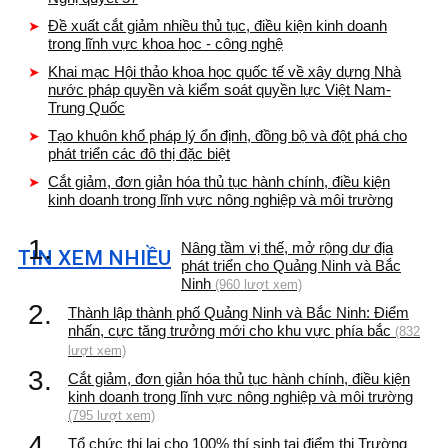
Đề xuất cắt giảm nhiều thủ tục, điều kiện kinh doanh
trong lĩnh vực khoa học - công nghệ
Khai mạc Hội thảo khoa học quốc tế về xây dựng Nhà
nước pháp quyền và kiểm soát quyền lực Việt Nam-
Trung Quốc
Tạo khuôn khổ pháp lý ổn định, đồng bộ và đột phá cho
phát triển các đô thị đặc biệt
Cắt giảm, đơn giản hóa thủ tục hành chính, điều kiện
kinh doanh trong lĩnh vực nông nghiệp và môi trường
1.
Nâng tầm vị thế, mở rộng dư địa
TIN XEM NHIỀU
phát triển cho Quảng Ninh và Bắc
Ninh
(960 lượt xem)
2.
Thành lập thành phố Quảng Ninh và Bắc Ninh: Điểm
nhấn, cực tăng trưởng mới cho khu vực phía bắc
(832
lượt xem)
3.
Cắt giảm, đơn giản hóa thủ tục hành chính, điều kiện
kinh doanh trong lĩnh vực nông nghiệp và môi trường
(795 lượt xem)
4.
Tổ chức thi lại cho 100% thí sinh tại điểm thi Trường