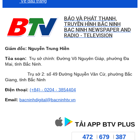
Về đầu trang
BÁO VÀ PHÁT THANH,
TRUYỀN HÌNH BẮC NINH
BAC NINH NEWSPAPER AND
RADIO - TELEVISION
Giám đốc: Nguyễn Trung Hiền
Tòa soạn:
Trụ sở chính: Đường Võ Nguyên Giáp, phường Đa
Mai, tỉnh Bắc Ninh.
Trụ sở 2: số 49 Đường Nguyễn Văn Cừ, phường Bắc
Giang, tỉnh Bắc Ninh
Điện thoại:
(+84) - 0204 - 3854404
Email:
bacninhdigital@bacninhtv.vn
TẢI APP BTV PLUS
472
679
387