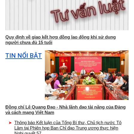
Quy định về giao kết hợp đồng lao động khi sử dụng
người chưa đủ 15 tuổi
TIN NỔI BẬT
Đồng chí Lê Quang Đạo - Nhà lãnh đạo tài năng của Đảng
và cách mạng Việt Nam
Thông báo Kết luận của Tổng Bí thư, Chủ tịch nước Tô
Lâm tại Phiên họp Ban Chỉ đạo Trung ương thực hiện
Nghị quyết 57