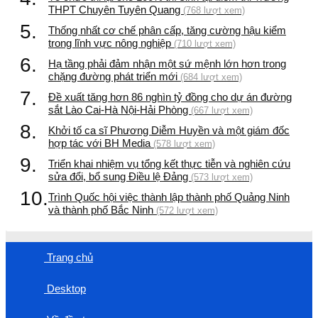
THPT Chuyên Tuyên Quang
(768 lượt xem)
5.
Thống nhất cơ chế phân cấp, tăng cường hậu kiểm
trong lĩnh vực nông nghiệp
(710 lượt xem)
6.
Hạ tầng phải đảm nhận một sứ mệnh lớn hơn trong
chặng đường phát triển mới
(684 lượt xem)
7.
Đề xuất tăng hơn 86 nghìn tỷ đồng cho dự án đường
sắt Lào Cai-Hà Nội-Hải Phòng
(667 lượt xem)
8.
Khởi tố ca sĩ Phương Diễm Huyền và một giám đốc
hợp tác với BH Media
(578 lượt xem)
9.
Triển khai nhiệm vụ tổng kết thực tiễn và nghiên cứu
sửa đổi, bổ sung Điều lệ Đảng
(573 lượt xem)
10.
Trình Quốc hội việc thành lập thành phố Quảng Ninh
và thành phố Bắc Ninh
(572 lượt xem)
Trang chủ
Desktop