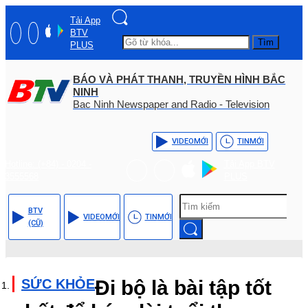
Tải App
BTV
Tìm
PLUS
BÁO VÀ PHÁT THANH, TRUYỀN HÌNH BẮC
NINH
Bac Ninh Newspaper and Radio - Television
VIDEO
MỚI
TIN
MỚI
Hotline: (+84) - 0204 -
Tải App BTV
3555568
PLUS
BTV
VIDEO
MỚI
TIN
MỚI
(CŨ)
SỨC KHỎE
Đi bộ là bài tập tốt