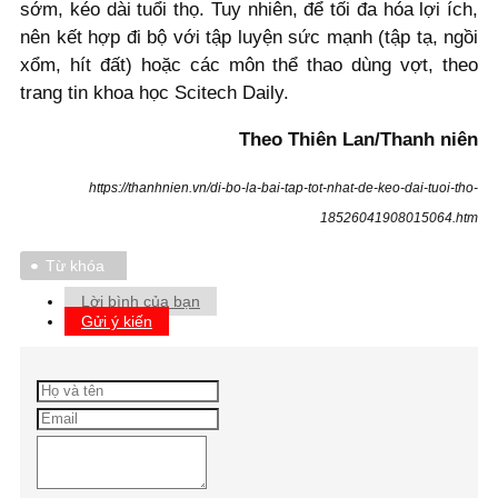
sớm, kéo dài tuổi thọ. Tuy nhiên, để tối đa hóa lợi ích,
nên kết hợp đi bộ với tập luyện sức mạnh (tập tạ, ngồi
xổm, hít đất) hoặc các môn thể thao dùng vợt, theo
trang tin khoa học Scitech Daily.
Theo Thiên Lan/Thanh niên
https://thanhnien.vn/di-bo-la-bai-tap-tot-nhat-de-keo-dai-tuoi-tho-
18526041908015064.htm
Từ khóa
Lời bình của bạn
Gửi ý kiến