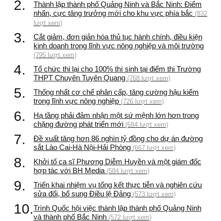
2.
Thành lập thành phố Quảng Ninh và Bắc Ninh: Điểm
nhấn, cực tăng trưởng mới cho khu vực phía bắc
(832
lượt xem)
3.
Cắt giảm, đơn giản hóa thủ tục hành chính, điều kiện
kinh doanh trong lĩnh vực nông nghiệp và môi trường
(795 lượt xem)
4.
Tổ chức thi lại cho 100% thí sinh tại điểm thi Trường
THPT Chuyên Tuyên Quang
(768 lượt xem)
5.
Thống nhất cơ chế phân cấp, tăng cường hậu kiểm
trong lĩnh vực nông nghiệp
(726 lượt xem)
6.
Hạ tầng phải đảm nhận một sứ mệnh lớn hơn trong
chặng đường phát triển mới
(684 lượt xem)
7.
Đề xuất tăng hơn 86 nghìn tỷ đồng cho dự án đường
sắt Lào Cai-Hà Nội-Hải Phòng
(667 lượt xem)
8.
Khởi tố ca sĩ Phương Diễm Huyền và một giám đốc
hợp tác với BH Media
(584 lượt xem)
9.
Triển khai nhiệm vụ tổng kết thực tiễn và nghiên cứu
sửa đổi, bổ sung Điều lệ Đảng
(573 lượt xem)
10.
Trình Quốc hội việc thành lập thành phố Quảng Ninh
và thành phố Bắc Ninh
(572 lượt xem)