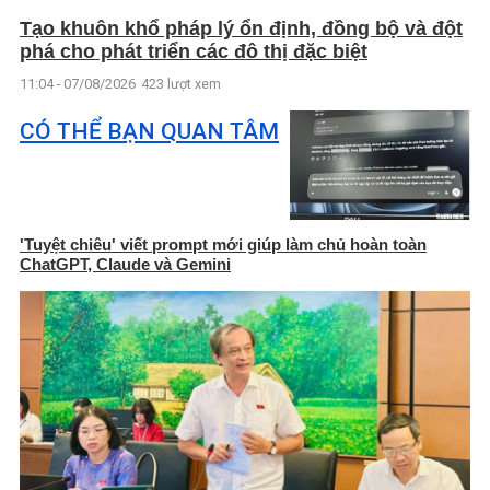
Tạo khuôn khổ pháp lý ổn định, đồng bộ và đột
phá cho phát triển các đô thị đặc biệt
11:04 - 07/08/2026
423 lượt xem
CÓ THỂ BẠN QUAN TÂM
'Tuyệt chiêu' viết prompt mới giúp làm chủ hoàn toàn
ChatGPT, Claude và Gemini