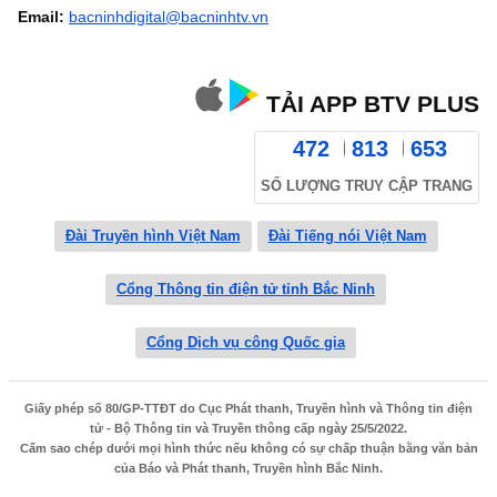
Email:
bacninhdigital@bacninhtv.vn
TẢI APP BTV PLUS
472
813
653
SỐ LƯỢNG TRUY CẬP TRANG
Đài Truyền hình Việt Nam
Đài Tiếng nói Việt Nam
Cổng Thông tin điện tử tỉnh Bắc Ninh
Cổng Dịch vụ công Quốc gia
Giấy phép số 80/GP-TTĐT do Cục Phát thanh, Truyền hình và Thông tin điện
tử - Bộ Thông tin và Truyền thông cấp ngày 25/5/2022.
Cấm sao chép dưới mọi hình thức nếu không có sự chấp thuận bằng văn bản
của Báo và Phát thanh, Truyền hình Bắc Ninh.