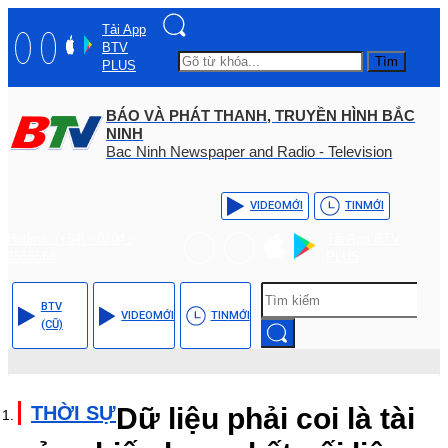
Tải App
BTV
Tìm
PLUS
BÁO VÀ PHÁT THANH, TRUYỀN HÌNH BẮC
NINH
Bac Ninh Newspaper and Radio - Television
VIDEO
MỚI
TIN
MỚI
Hotline: (+84) - 0204 -
Tải App BTV
3555568
PLUS
BTV
VIDEO
MỚI
TIN
MỚI
(CŨ)
THỜI SỰ
Dữ liệu phải coi là tài