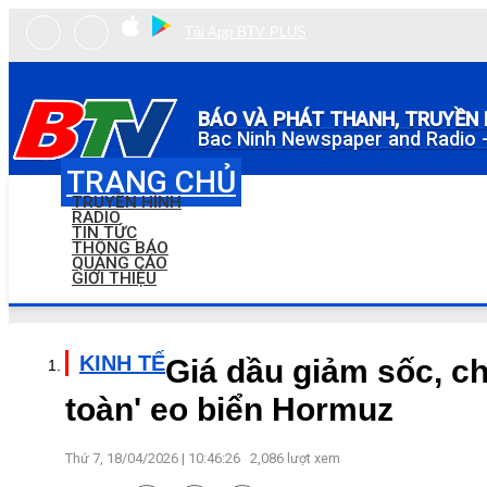
Tải App BTV PLUS
BÁO VÀ PHÁT THANH, TRUYỀN 
Bac Ninh Newspaper and Radio -
TRANG CHỦ
TRUYỀN HÌNH
RADIO
TIN TỨC
THÔNG BÁO
QUẢNG CÁO
GIỚI THIỆU
KINH TẾ
Giá dầu giảm sốc, ch
toàn' eo biển Hormuz
Thứ 7, 18/04/2026 | 10:46:26
2,086
lượt xem