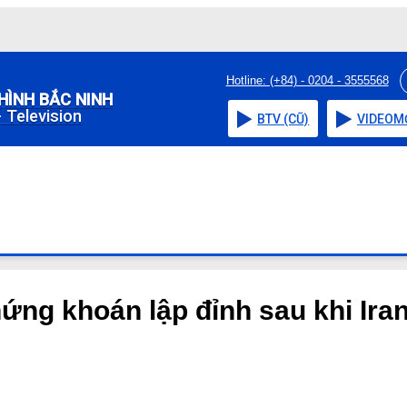
Hotline: (+84) - 0204 - 3555568
HÌNH BẮC NINH
 Television
BTV (CŨ)
VIDEO
M
ứng khoán lập đỉnh sau khi Ira