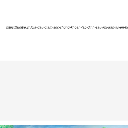
https://tuoitre.vn/gia-dau-giam-soc-chung-khoan-lap-dinh-sau-khi-iran-tu