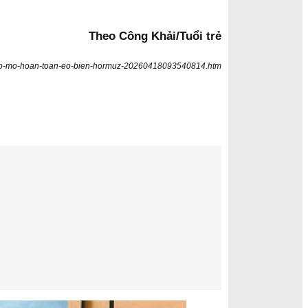
Theo Công Khải/Tuổi trẻ
yen-bo-mo-hoan-toan-eo-bien-hormuz-20260418093540814.htm