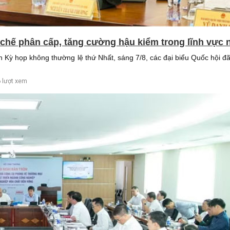
chế phân cấp, tăng cường hậu kiểm trong lĩnh vực 
h Kỳ họp không thường lệ thứ Nhất, sáng 7/8, các đại biểu Quốc hội đã 
 lượt xem