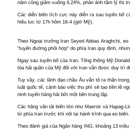
năm cũng giảm xuống 4,24%, phản ánh tâm lý thị tr
Các diễn biến tích cực này diễn ra sau tuyên bố c
hiệu lực từ 17h hôm 16-4 (giờ Mỹ).
Theo Ngoại trưởng Iran Seyed Abbas Araghchi, eo
"tuyến đường phối hợp" do phía Iran quy định, nhưn
Ngay sau tuyên bố của Iran, Tổng thống Mỹ Donald
tỏa hải quân của Mỹ đối với Iran vẫn được duy trì 
Tuy vậy, các lãnh đạo châu Âu vẫn tỏ ra thận trọn
luật quốc tế, cảnh báo việc thu phí sẽ tạo tiền l
ninh tuyến hàng hải bởi một bên trung lập.
Các hãng vận tải biển lớn như Maersk và Hapag-Lloy
từ phía Iran trước khi nối lại hành trình qua eo biển.
Theo đánh giá của Ngân hàng ING, khoảng 13 triệu t