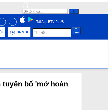
Tìm
Tải App BTV PLUS
ỚI
TIN
MỚI
n tuyên bố 'mở hoàn