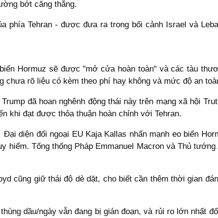
ường bớt căng thẳng.
ủa phía Tehran - được đưa ra trong bối cảnh Israel và Leb
 biển Hormuz sẽ được "mở cửa hoàn toàn" và các tàu thươ
g chưa rõ liệu có kèm theo phí hay không và mức độ an toàn
 Trump đã hoan nghênh động thái này trên mạng xã hội Trut
đến khi đạt được thỏa thuận hoàn chỉnh với Tehran.
g. Đại diện đối ngoại EU Kaja Kallas nhấn mạnh eo biển Ho
ệ nguy hiểm. Tổng thống Pháp Emmanuel Macron và Thủ tướng
d cũng giữ thái độ dè dặt, cho biết cần thêm thời gian đán
hùng dầu/ngày vẫn đang bị gián đoạn, và rủi ro lớn nhất đố