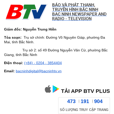
BÁO VÀ PHÁT THANH,
TRUYỀN HÌNH BẮC NINH
BAC NINH NEWSPAPER AND
RADIO - TELEVISION
Giám đốc: Nguyễn Trung Hiền
Tòa soạn:
Trụ sở chính: Đường Võ Nguyên Giáp, phường Đa
Mai, tỉnh Bắc Ninh.
Trụ sở 2: số 49 Đường Nguyễn Văn Cừ, phường Bắc
Giang, tỉnh Bắc Ninh
Điện thoại:
(+84) - 0204 - 3854404
Email:
bacninhdigital@bacninhtv.vn
TẢI APP BTV PLUS
473
191
904
SỐ LƯỢNG TRUY CẬP TRANG