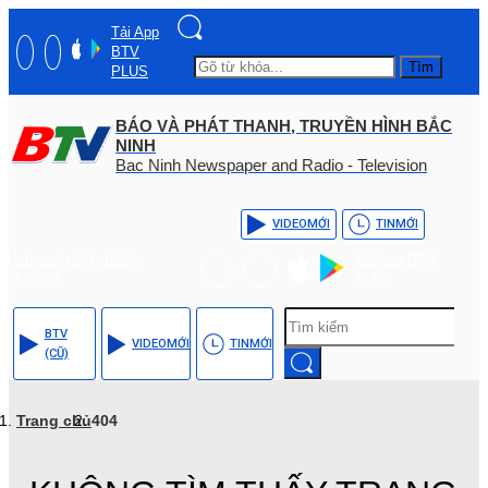
Tải App
BTV
Tìm
PLUS
BÁO VÀ PHÁT THANH, TRUYỀN HÌNH BẮC
NINH
Bac Ninh Newspaper and Radio - Television
VIDEO
MỚI
TIN
MỚI
Hotline: (+84) - 0204 -
Tải App BTV
3555568
PLUS
BTV
VIDEO
MỚI
TIN
MỚI
(CŨ)
Trang chủ
404