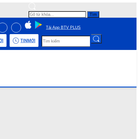
Tìm
Tải App BTV PLUS
ỚI
TIN
MỚI