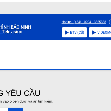
Hotline: (+84) - 0204 - 3555568
HÌNH BẮC NINH
 Television
BTV (CŨ)
VIDEO
M
G YÊU CẦU
tin vào ô bên dưới và ấn tìm kiếm.