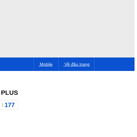
Mobile
Về đầu trang
 PLUS
177