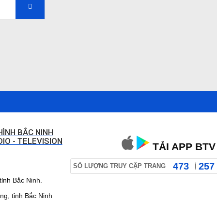
HÌNH BẮC NINH
IO - TELEVISION
TẢI APP BTV
473
257
SỐ LƯỢNG TRUY CẬP TRANG
ỉnh Bắc Ninh.
 tỉnh Bắc Ninh