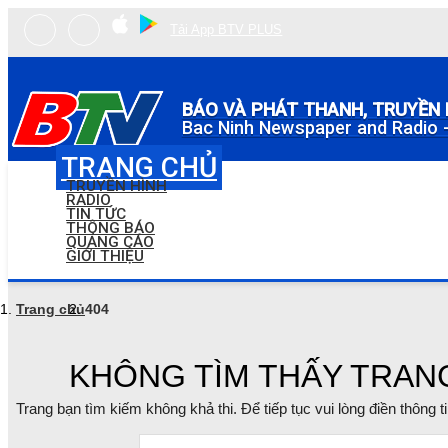
Tải App BTV PLUS
BÁO VÀ PHÁT THANH, TRUYỀN 
Bac Ninh Newspaper and Radio -
TRANG CHỦ
TRUYỀN HÌNH
RADIO
TIN TỨC
THÔNG BÁO
QUẢNG CÁO
GIỚI THIỆU
Trang chủ
404
KHÔNG TÌM THẤY TRAN
Trang bạn tìm kiếm không khả thi. Để tiếp tục vui lòng điền thông 