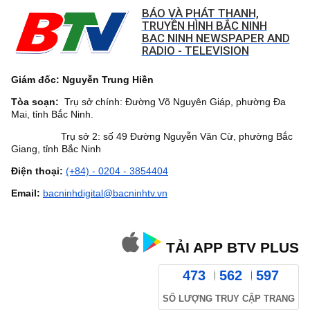
BÁO VÀ PHÁT THANH,
TRUYỀN HÌNH BẮC NINH
BAC NINH NEWSPAPER AND
RADIO - TELEVISION
Giám đốc: Nguyễn Trung Hiền
Tòa soạn:
Trụ sở chính: Đường Võ Nguyên Giáp, phường Đa
Mai, tỉnh Bắc Ninh.
Trụ sở 2: số 49 Đường Nguyễn Văn Cừ, phường Bắc
Giang, tỉnh Bắc Ninh
Điện thoại:
(+84) - 0204 - 3854404
Email:
bacninhdigital@bacninhtv.vn
TẢI APP BTV PLUS
473
562
597
SỐ LƯỢNG TRUY CẬP TRANG