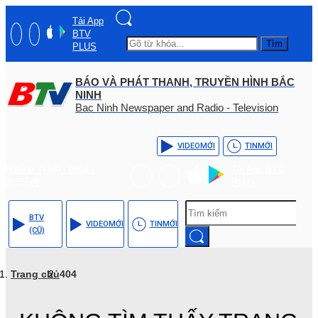
Tải App
BTV
Tìm
PLUS
BÁO VÀ PHÁT THANH, TRUYỀN HÌNH BẮC
NINH
Bac Ninh Newspaper and Radio - Television
VIDEO
MỚI
TIN
MỚI
Hotline: (+84) - 0204 -
Tải App BTV
3555568
PLUS
BTV
VIDEO
MỚI
TIN
MỚI
(CŨ)
Trang chủ
404