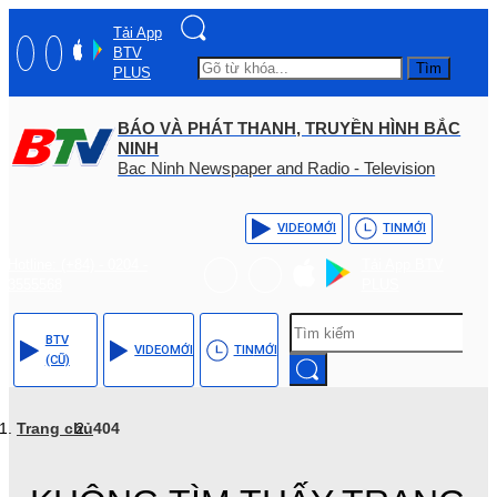
Tải App
BTV
Tìm
PLUS
BÁO VÀ PHÁT THANH, TRUYỀN HÌNH BẮC
NINH
Bac Ninh Newspaper and Radio - Television
VIDEO
MỚI
TIN
MỚI
Hotline: (+84) - 0204 -
Tải App BTV
3555568
PLUS
BTV
VIDEO
MỚI
TIN
MỚI
(CŨ)
Trang chủ
404