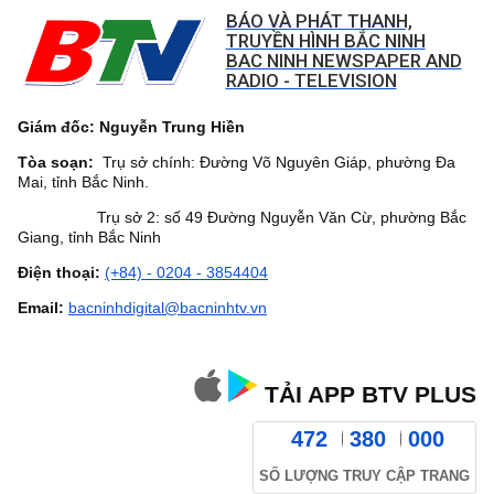
BÁO VÀ PHÁT THANH,
TRUYỀN HÌNH BẮC NINH
BAC NINH NEWSPAPER AND
RADIO - TELEVISION
Giám đốc: Nguyễn Trung Hiền
Tòa soạn:
Trụ sở chính: Đường Võ Nguyên Giáp, phường Đa
Mai, tỉnh Bắc Ninh.
Trụ sở 2: số 49 Đường Nguyễn Văn Cừ, phường Bắc
Giang, tỉnh Bắc Ninh
Điện thoại:
(+84) - 0204 - 3854404
Email:
bacninhdigital@bacninhtv.vn
TẢI APP BTV PLUS
472
380
000
SỐ LƯỢNG TRUY CẬP TRANG