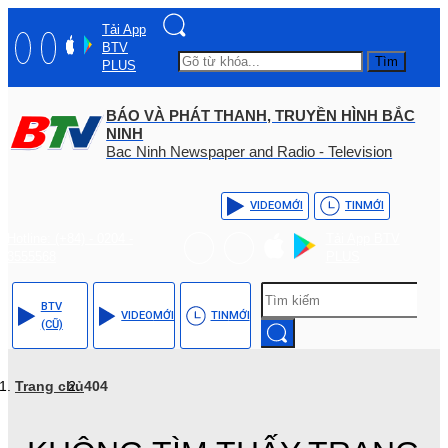
Tải App
BTV
Tìm
PLUS
BÁO VÀ PHÁT THANH, TRUYỀN HÌNH BẮC
NINH
Bac Ninh Newspaper and Radio - Television
VIDEO
MỚI
TIN
MỚI
Hotline: (+84) - 0204 -
Tải App BTV
3555568
PLUS
BTV
VIDEO
MỚI
TIN
MỚI
(CŨ)
Trang chủ
404