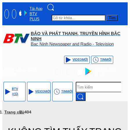
Tải App
BTV
Tìm
PLUS
BÁO VÀ PHÁT THANH, TRUYỀN HÌNH BẮC
NINH
Bac Ninh Newspaper and Radio - Television
VIDEO
MỚI
TIN
MỚI
Hotline: (+84) - 0204 -
Tải App BTV
3555568
PLUS
BTV
VIDEO
MỚI
TIN
MỚI
(CŨ)
Trang chủ
404