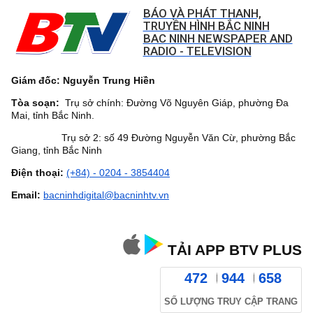
BÁO VÀ PHÁT THANH,
TRUYỀN HÌNH BẮC NINH
BAC NINH NEWSPAPER AND
RADIO - TELEVISION
Giám đốc: Nguyễn Trung Hiền
Tòa soạn:
Trụ sở chính: Đường Võ Nguyên Giáp, phường Đa
Mai, tỉnh Bắc Ninh.
Trụ sở 2: số 49 Đường Nguyễn Văn Cừ, phường Bắc
Giang, tỉnh Bắc Ninh
Điện thoại:
(+84) - 0204 - 3854404
Email:
bacninhdigital@bacninhtv.vn
TẢI APP BTV PLUS
472
944
658
SỐ LƯỢNG TRUY CẬP TRANG