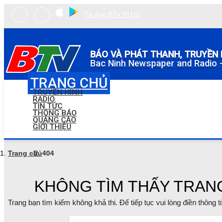
Tải App BTV PLUS
BÁO VÀ PHÁT THANH, TRUYỀN 
Bac Ninh Newspaper and Radio -
TRANG CHỦ
TRUYỀN HÌNH
RADIO
TIN TỨC
THÔNG BÁO
QUẢNG CÁO
GIỚI THIỆU
Trang chủ
404
KHÔNG TÌM THẤY TRAN
Trang bạn tìm kiếm không khả thi. Để tiếp tục vui lòng điền thông 