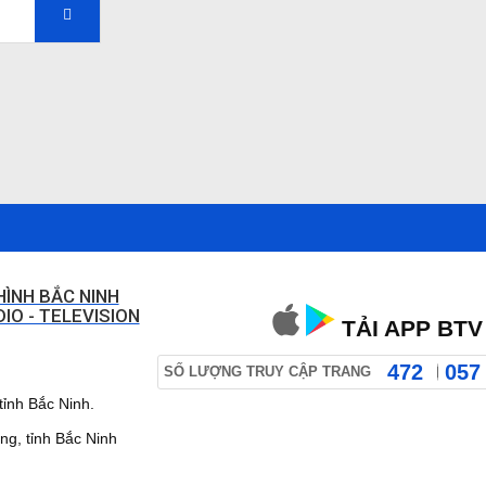
HÌNH BẮC NINH
IO - TELEVISION
TẢI APP BTV
472
057
SỐ LƯỢNG TRUY CẬP TRANG
ỉnh Bắc Ninh.
 tỉnh Bắc Ninh