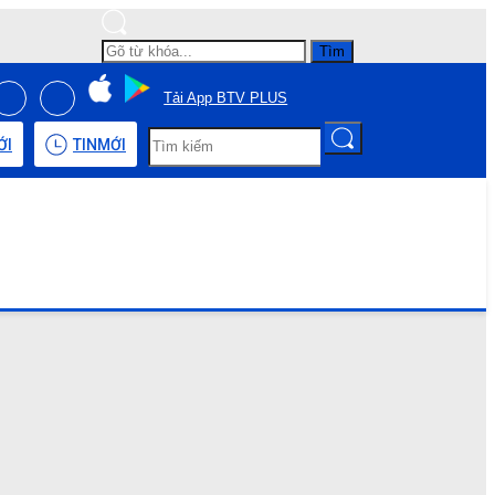
Tìm
Tải App BTV PLUS
ỚI
TIN
MỚI