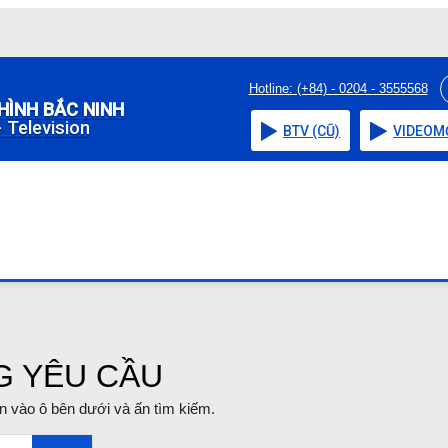
Hotline: (+84) - 0204 - 3555568
HÌNH BẮC NINH
 Television
BTV (CŨ)
VIDEO
M
G YÊU CẦU
tin vào ô bên dưới và ấn tìm kiếm.