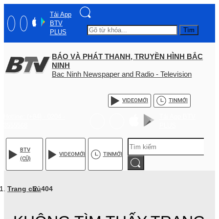
Tải App
BTV
Tìm
PLUS
BÁO VÀ PHÁT THANH, TRUYỀN HÌNH BẮC
NINH
Bac Ninh Newspaper and Radio - Television
VIDEO
MỚI
TIN
MỚI
Hotline: (+84) - 0204 -
Tải App BTV
3555568
PLUS
BTV
VIDEO
MỚI
TIN
MỚI
(CŨ)
Trang chủ
404