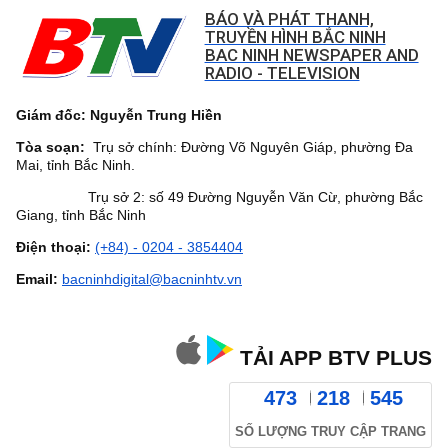
BÁO VÀ PHÁT THANH,
TRUYỀN HÌNH BẮC NINH
BAC NINH NEWSPAPER AND
RADIO - TELEVISION
Giám đốc: Nguyễn Trung Hiền
Tòa soạn:
Trụ sở chính: Đường Võ Nguyên Giáp, phường Đa
Mai, tỉnh Bắc Ninh.
Trụ sở 2: số 49 Đường Nguyễn Văn Cừ, phường Bắc
Giang, tỉnh Bắc Ninh
Điện thoại:
(+84) - 0204 - 3854404
Email:
bacninhdigital@bacninhtv.vn
TẢI APP BTV PLUS
473
218
545
SỐ LƯỢNG TRUY CẬP TRANG