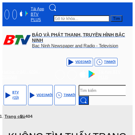
Tải App
BTV
Tìm
PLUS
BÁO VÀ PHÁT THANH, TRUYỀN HÌNH BẮC
NINH
Bac Ninh Newspaper and Radio - Television
VIDEO
MỚI
TIN
MỚI
Hotline: (+84) - 0204 -
Tải App BTV
3555568
PLUS
BTV
VIDEO
MỚI
TIN
MỚI
(CŨ)
Trang chủ
404