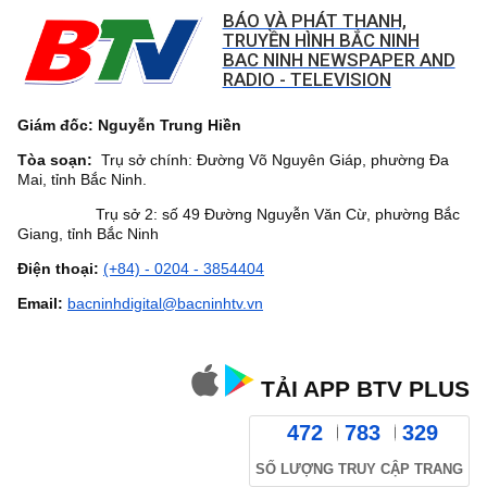
BÁO VÀ PHÁT THANH,
TRUYỀN HÌNH BẮC NINH
BAC NINH NEWSPAPER AND
RADIO - TELEVISION
Giám đốc: Nguyễn Trung Hiền
Tòa soạn:
Trụ sở chính: Đường Võ Nguyên Giáp, phường Đa
Mai, tỉnh Bắc Ninh.
Trụ sở 2: số 49 Đường Nguyễn Văn Cừ, phường Bắc
Giang, tỉnh Bắc Ninh
Điện thoại:
(+84) - 0204 - 3854404
Email:
bacninhdigital@bacninhtv.vn
TẢI APP BTV PLUS
472
783
329
SỐ LƯỢNG TRUY CẬP TRANG