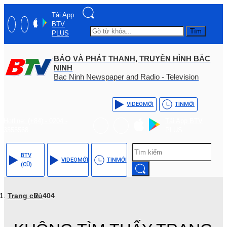
Tải App
BTV
Tìm
PLUS
BÁO VÀ PHÁT THANH, TRUYỀN HÌNH BẮC
NINH
Bac Ninh Newspaper and Radio - Television
VIDEO
MỚI
TIN
MỚI
Hotline: (+84) - 0204 -
Tải App BTV
3555568
PLUS
BTV
VIDEO
MỚI
TIN
MỚI
(CŨ)
Trang chủ
404