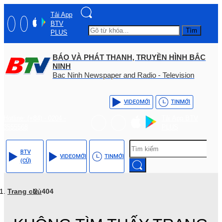
Tải App
BTV
Tìm
PLUS
BÁO VÀ PHÁT THANH, TRUYỀN HÌNH BẮC
NINH
Bac Ninh Newspaper and Radio - Television
VIDEO
MỚI
TIN
MỚI
Hotline: (+84) - 0204 -
Tải App BTV
3555568
PLUS
BTV
VIDEO
MỚI
TIN
MỚI
(CŨ)
Trang chủ
404