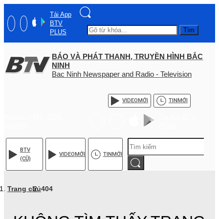
Tải App
BTV
Tìm
PLUS
BÁO VÀ PHÁT THANH, TRUYỀN HÌNH BẮC
NINH
Bac Ninh Newspaper and Radio - Television
VIDEO
MỚI
TIN
MỚI
Hotline: (+84) - 0204 -
Tải App BTV
3555568
PLUS
BTV
VIDEO
MỚI
TIN
MỚI
(CŨ)
Trang chủ
404