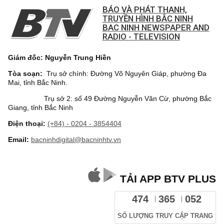
BÁO VÀ PHÁT THANH,
TRUYỀN HÌNH BẮC NINH
BAC NINH NEWSPAPER AND
RADIO - TELEVISION
Giám đốc: Nguyễn Trung Hiền
Tòa soạn:
Trụ sở chính: Đường Võ Nguyên Giáp, phường Đa
Mai, tỉnh Bắc Ninh.
Trụ sở 2: số 49 Đường Nguyễn Văn Cừ, phường Bắc
Giang, tỉnh Bắc Ninh
Điện thoại:
(+84) - 0204 - 3854404
Email:
bacninhdigital@bacninhtv.vn
TẢI APP BTV PLUS
474
365
052
SỐ LƯỢNG TRUY CẬP TRANG