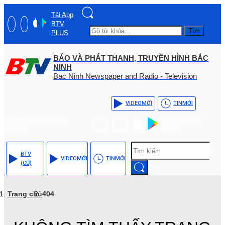
Tải App
BTV
Tìm
PLUS
BÁO VÀ PHÁT THANH, TRUYỀN HÌNH BẮC
NINH
Bac Ninh Newspaper and Radio - Television
VIDEO
MỚI
TIN
MỚI
Hotline: (+84) - 0204 -
Tải App BTV
3555568
PLUS
BTV
VIDEO
MỚI
TIN
MỚI
(CŨ)
Trang chủ
404