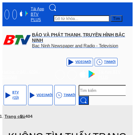
Tải App
BTV
Tìm
PLUS
BÁO VÀ PHÁT THANH, TRUYỀN HÌNH BẮC
NINH
Bac Ninh Newspaper and Radio - Television
VIDEO
MỚI
TIN
MỚI
Hotline: (+84) - 0204 -
Tải App BTV
3555568
PLUS
BTV
VIDEO
MỚI
TIN
MỚI
(CŨ)
Trang chủ
404