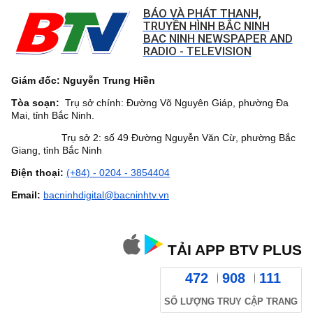
BÁO VÀ PHÁT THANH,
TRUYỀN HÌNH BẮC NINH
BAC NINH NEWSPAPER AND
RADIO - TELEVISION
Giám đốc: Nguyễn Trung Hiền
Tòa soạn:
Trụ sở chính: Đường Võ Nguyên Giáp, phường Đa
Mai, tỉnh Bắc Ninh.
Trụ sở 2: số 49 Đường Nguyễn Văn Cừ, phường Bắc
Giang, tỉnh Bắc Ninh
Điện thoại:
(+84) - 0204 - 3854404
Email:
bacninhdigital@bacninhtv.vn
TẢI APP BTV PLUS
472
908
111
SỐ LƯỢNG TRUY CẬP TRANG