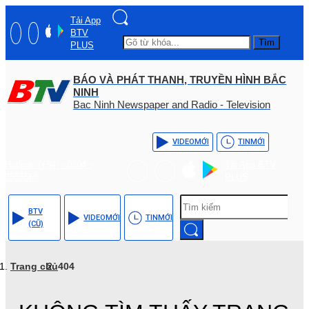
Tải App
BTV
Tìm
PLUS
BÁO VÀ PHÁT THANH, TRUYỀN HÌNH BẮC
NINH
Bac Ninh Newspaper and Radio - Television
VIDEO
MỚI
TIN
MỚI
Hotline: (+84) - 0204 -
Tải App BTV
3555568
PLUS
BTV
VIDEO
MỚI
TIN
MỚI
(CŨ)
Trang chủ
404