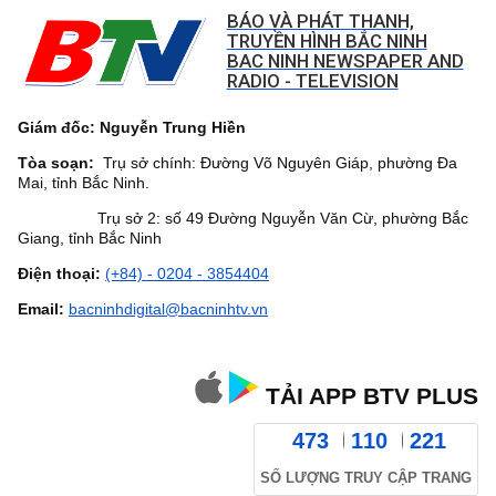
BÁO VÀ PHÁT THANH,
TRUYỀN HÌNH BẮC NINH
BAC NINH NEWSPAPER AND
RADIO - TELEVISION
Giám đốc: Nguyễn Trung Hiền
Tòa soạn:
Trụ sở chính: Đường Võ Nguyên Giáp, phường Đa
Mai, tỉnh Bắc Ninh.
Trụ sở 2: số 49 Đường Nguyễn Văn Cừ, phường Bắc
Giang, tỉnh Bắc Ninh
Điện thoại:
(+84) - 0204 - 3854404
Email:
bacninhdigital@bacninhtv.vn
TẢI APP BTV PLUS
473
110
221
SỐ LƯỢNG TRUY CẬP TRANG