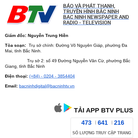
BÁO VÀ PHÁT THANH,
TRUYỀN HÌNH BẮC NINH
BAC NINH NEWSPAPER AND
RADIO - TELEVISION
Giám đốc: Nguyễn Trung Hiền
Tòa soạn:
Trụ sở chính: Đường Võ Nguyên Giáp, phường Đa
Mai, tỉnh Bắc Ninh.
Trụ sở 2: số 49 Đường Nguyễn Văn Cừ, phường Bắc
Giang, tỉnh Bắc Ninh
Điện thoại:
(+84) - 0204 - 3854404
Email:
bacninhdigital@bacninhtv.vn
TẢI APP BTV PLUS
473
641
216
SỐ LƯỢNG TRUY CẬP TRANG