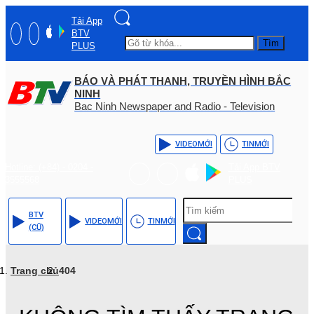
Tải App
BTV
Tìm
PLUS
BÁO VÀ PHÁT THANH, TRUYỀN HÌNH BẮC
NINH
Bac Ninh Newspaper and Radio - Television
VIDEO
MỚI
TIN
MỚI
Hotline: (+84) - 0204 -
Tải App BTV
3555568
PLUS
BTV
VIDEO
MỚI
TIN
MỚI
(CŨ)
Trang chủ
404