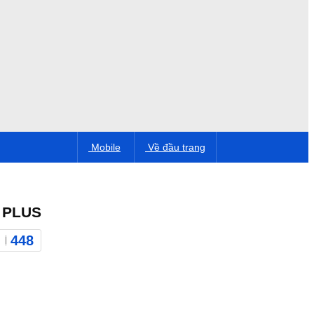
Mobile
Về đầu trang
 PLUS
448