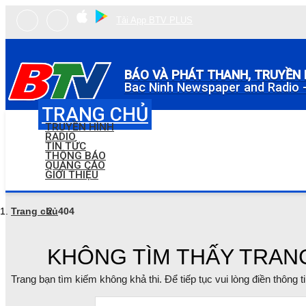
Tải App BTV PLUS
BÁO VÀ PHÁT THANH, TRUYỀN 
Bac Ninh Newspaper and Radio -
TRANG CHỦ
TRUYỀN HÌNH
RADIO
TIN TỨC
THÔNG BÁO
QUẢNG CÁO
GIỚI THIỆU
Trang chủ
404
KHÔNG TÌM THẤY TRAN
Trang bạn tìm kiếm không khả thi. Để tiếp tục vui lòng điền thông 