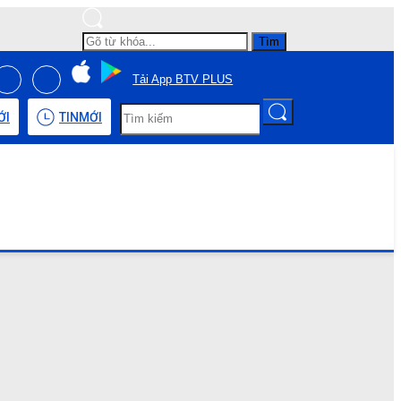
Tìm
Tải App BTV PLUS
ỚI
TIN
MỚI