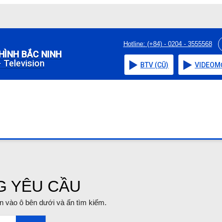
Hotline: (+84) - 0204 - 3555568
HÌNH BẮC NINH
 Television
BTV (CŨ)
VIDEO
M
G YÊU CẦU
tin vào ô bên dưới và ấn tìm kiếm.