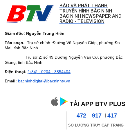
BÁO VÀ PHÁT THANH,
TRUYỀN HÌNH BẮC NINH
BAC NINH NEWSPAPER AND
RADIO - TELEVISION
Giám đốc: Nguyễn Trung Hiền
Tòa soạn:
Trụ sở chính: Đường Võ Nguyên Giáp, phường Đa
Mai, tỉnh Bắc Ninh.
Trụ sở 2: số 49 Đường Nguyễn Văn Cừ, phường Bắc
Giang, tỉnh Bắc Ninh
Điện thoại:
(+84) - 0204 - 3854404
Email:
bacninhdigital@bacninhtv.vn
TẢI APP BTV PLUS
472
917
417
SỐ LƯỢNG TRUY CẬP TRANG