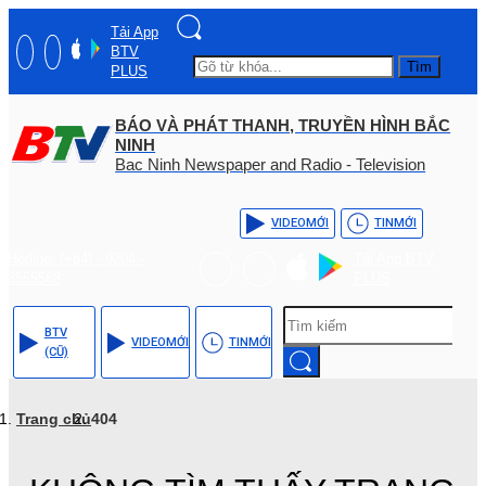
Tải App
BTV
Tìm
PLUS
BÁO VÀ PHÁT THANH, TRUYỀN HÌNH BẮC
NINH
Bac Ninh Newspaper and Radio - Television
VIDEO
MỚI
TIN
MỚI
Hotline: (+84) - 0204 -
Tải App BTV
3555568
PLUS
BTV
VIDEO
MỚI
TIN
MỚI
(CŨ)
Trang chủ
404