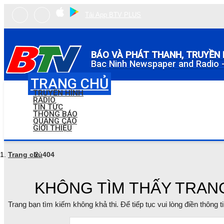
Tải App BTV PLUS
BÁO VÀ PHÁT THANH, TRUYỀN 
Bac Ninh Newspaper and Radio -
TRANG CHỦ
TRUYỀN HÌNH
RADIO
TIN TỨC
THÔNG BÁO
QUẢNG CÁO
GIỚI THIỆU
Trang chủ
404
KHÔNG TÌM THẤY TRAN
Trang bạn tìm kiếm không khả thi. Để tiếp tục vui lòng điền thông 