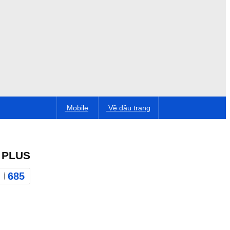
Mobile
Về đầu trang
 PLUS
685