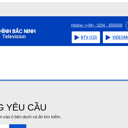
Hotline: (+84) - 0204 - 3555568
HÌNH BẮC NINH
 Television
BTV (CŨ)
VIDEO
M
G YÊU CẦU
tin vào ô bên dưới và ấn tìm kiếm.