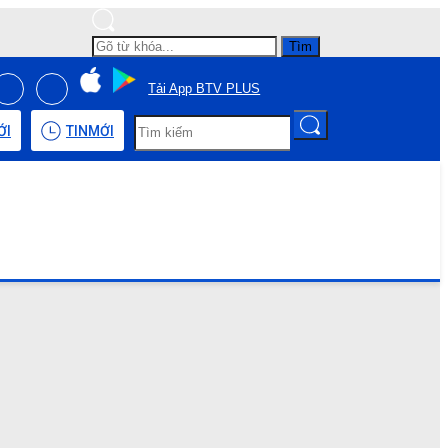
Tìm
Tải App BTV PLUS
ỚI
TIN
MỚI