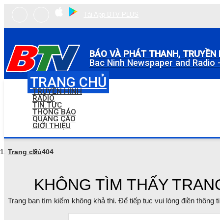
Tải App BTV PLUS
BÁO VÀ PHÁT THANH, TRUYỀN 
Bac Ninh Newspaper and Radio -
TRANG CHỦ
TRUYỀN HÌNH
RADIO
TIN TỨC
THÔNG BÁO
QUẢNG CÁO
GIỚI THIỆU
Trang chủ
404
KHÔNG TÌM THẤY TRAN
Trang bạn tìm kiếm không khả thi. Để tiếp tục vui lòng điền thông 