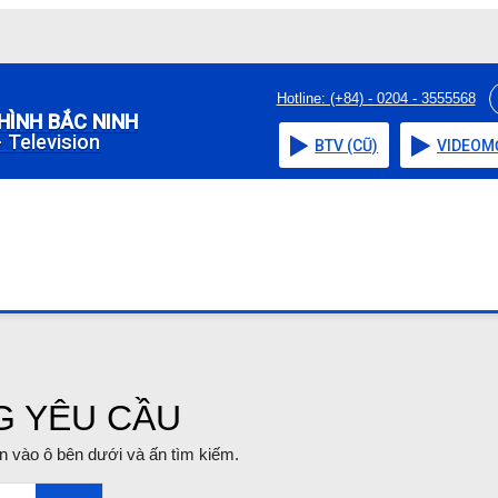
Hotline: (+84) - 0204 - 3555568
HÌNH BẮC NINH
 Television
BTV (CŨ)
VIDEO
M
G YÊU CẦU
tin vào ô bên dưới và ấn tìm kiếm.