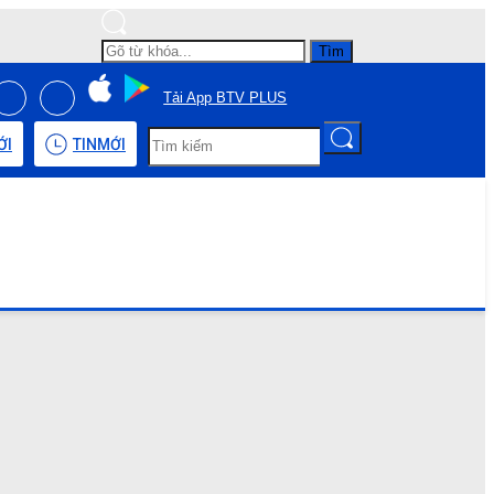
Tìm
Tải App BTV PLUS
ỚI
TIN
MỚI