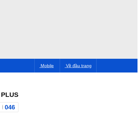
Mobile
Về đầu trang
 PLUS
046