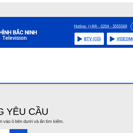
Hotline: (+84) - 0204 - 3555568
HÌNH BẮC NINH
 Television
BTV (CŨ)
VIDEO
M
G YÊU CẦU
tin vào ô bên dưới và ấn tìm kiếm.