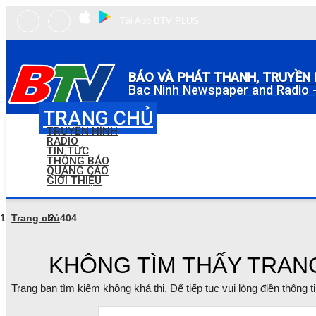
Tải App BTV PLUS
BÁO VÀ PHÁT THANH, TRUYỀN 
Bac Ninh Newspaper and Radio -
TRANG CHỦ
TRUYỀN HÌNH
RADIO
TIN TỨC
THÔNG BÁO
QUẢNG CÁO
GIỚI THIỆU
Trang chủ
404
KHÔNG TÌM THẤY TRAN
Trang bạn tìm kiếm không khả thi. Để tiếp tục vui lòng điền thông 