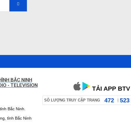
HÌNH BẮC NINH
IO - TELEVISION
TẢI APP BTV
472
523
SỐ LƯỢNG TRUY CẬP TRANG
ỉnh Bắc Ninh.
 tỉnh Bắc Ninh