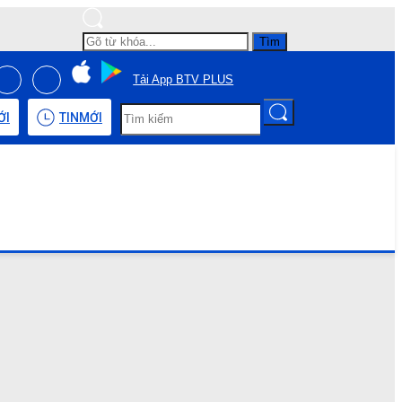
Tìm
Tải App BTV PLUS
ỚI
TIN
MỚI