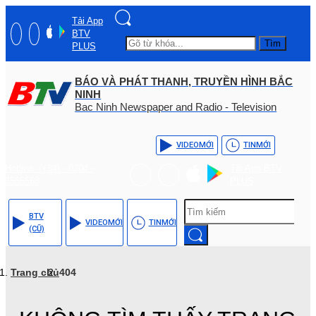
Tải App
BTV
Tìm
PLUS
BÁO VÀ PHÁT THANH, TRUYỀN HÌNH BẮC
NINH
Bac Ninh Newspaper and Radio - Television
VIDEO
MỚI
TIN
MỚI
Hotline: (+84) - 0204 -
Tải App BTV
3555568
PLUS
BTV
VIDEO
MỚI
TIN
MỚI
(CŨ)
Trang chủ
404