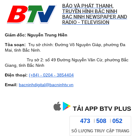
BÁO VÀ PHÁT THANH,
TRUYỀN HÌNH BẮC NINH
BAC NINH NEWSPAPER AND
RADIO - TELEVISION
Giám đốc: Nguyễn Trung Hiền
Tòa soạn:
Trụ sở chính: Đường Võ Nguyên Giáp, phường Đa
Mai, tỉnh Bắc Ninh.
Trụ sở 2: số 49 Đường Nguyễn Văn Cừ, phường Bắc
Giang, tỉnh Bắc Ninh
Điện thoại:
(+84) - 0204 - 3854404
Email:
bacninhdigital@bacninhtv.vn
TẢI APP BTV PLUS
473
508
052
SỐ LƯỢNG TRUY CẬP TRANG