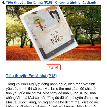
Tiểu thuyết: Em là nhà (P18) - Chương trình phát thanh
Tải về
Tiểu thuyết: Em là nhà (P18)
Trong khi Như Nguyệt đang hạnh phúc, viên mãn với tình
yêu của mình thì cô bạn Mai lại lo tìm mọi cách để chia rẽ
tình yêu của hai người. Một ngày cả nhà Quốc Trung, nhà
chồng Vi, nhà Mai có mặt đông đủ để bàn chuyện đám cưới
Mai và Quốc Trung, nhưng anh đã bỏ đi tìm mai, đưa cô về
khẳng khái công khai tình yêu với mọi người. Như Nguyệt