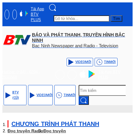
Tải App
BTV
Tìm
PLUS
BÁO VÀ PHÁT THANH, TRUYỀN HÌNH BẮC
NINH
Bac Ninh Newspaper and Radio - Television
VIDEO
MỚI
TIN
MỚI
Hotline: (+84) - 0204 -
Tải App BTV
3555568
PLUS
BTV
VIDEO
MỚI
TIN
MỚI
(CŨ)
CHƯƠNG TRÌNH PHÁT THANH
Đọc truyện Radio
Đọc truyện