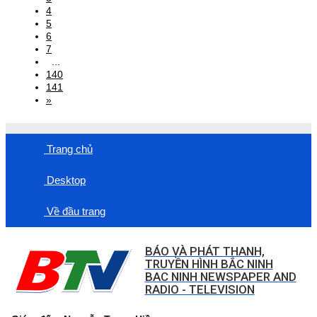
4
5
6
7
...
140
141
»
Trang chủ
Desktop
Về đầu trang
BÁO VÀ PHÁT THANH,
TRUYỀN HÌNH BẮC NINH
BAC NINH NEWSPAPER AND
RADIO - TELEVISION