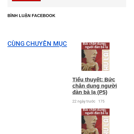
BÌNH LUẬN FACEBOOK
CÙNG CHUYÊN MỤC
Tiểu thuyết: Bức
chân dung người
đàn bà lạ (P5)
22 ngày trước
175