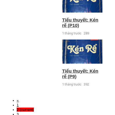
Tiểu thuyết: Kén
rể (P10)
1 tháng trước
289
Tiểu thuyết: Kén
rể (P9)
1 tháng trước
392
«
1
2
(current)
3