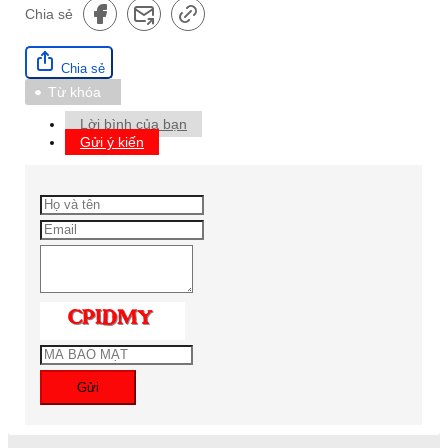
Chia sẻ
Chia sẻ
Từ khóa
Lời bình của bạn
Gửi ý kiến
Gửi