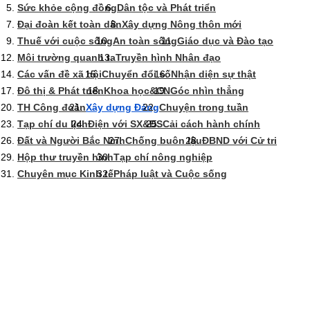
Sức khỏe cộng đồng
Dân tộc và Phát triển
Đại đoàn kết toàn dân
Xây dựng Nông thôn mới
Thuế với cuộc sống
An toàn sống
Giáo dục và Đào tạo
Môi trường quanh ta
Truyền hình Nhân đạo
Các vấn đề xã hội
Chuyển đổi số
Nhận diện sự thật
Đô thị & Phát triển
Khoa học&CN
Góc nhìn thẳng
TH Công đoàn
Xây dựng Đảng
Chuyện trong tuần
Tạp chí du lịch
Điện với SX&ĐS
Cải cách hành chính
Đất và Người Bắc Ninh
Chống buôn lậu
ĐBND với Cử tri
Hộp thư truyền hình
Tạp chí nông nghiệp
Chuyên mục Kinh tế
Pháp luật và Cuộc sống