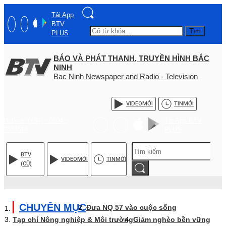
Tải App
BTV
Tìm
PLUS
BÁO VÀ PHÁT THANH, TRUYỀN HÌNH BẮC
NINH
Bac Ninh Newspaper and Radio - Television
VIDEO
MỚI
TIN
MỚI
Hotline: (+84) - 0204 -
Tải App BTV
3555568
PLUS
BTV
VIDEO
MỚI
TIN
MỚI
(CŨ)
CHUYÊN MỤC
Đưa NQ 57 vào cuộc sống
Tạp chí Nông nghiệp & Môi trường
Giảm nghèo bền vững