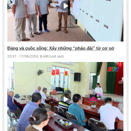
Đảng và cuộc sống: Xây những “pháo đài” từ cơ sở
20:31 - 17/06/2026
8,446 lượt xem