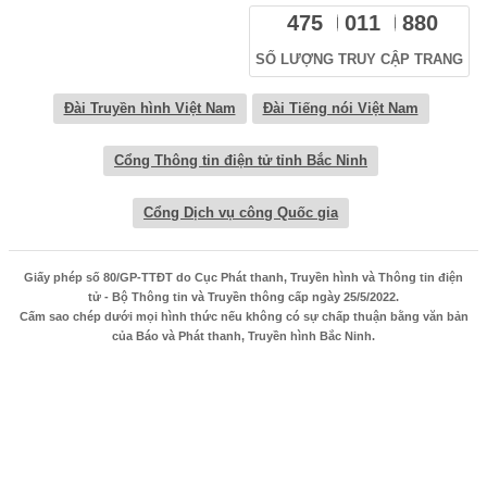
475
011
880
SỐ LƯỢNG TRUY CẬP TRANG
Đài Truyền hình Việt Nam
Đài Tiếng nói Việt Nam
Cổng Thông tin điện tử tỉnh Bắc Ninh
Cổng Dịch vụ công Quốc gia
Giấy phép số 80/GP-TTĐT do Cục Phát thanh, Truyền hình và Thông tin điện
tử - Bộ Thông tin và Truyền thông cấp ngày 25/5/2022.
Cấm sao chép dưới mọi hình thức nếu không có sự chấp thuận bằng văn bản
của Báo và Phát thanh, Truyền hình Bắc Ninh.