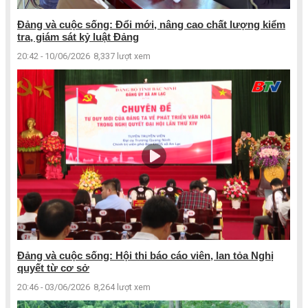
Đảng và cuộc sống: Đổi mới, nâng cao chất lượng kiểm
tra, giám sát kỷ luật Đảng
20:42 - 10/06/2026
8,337 lượt xem
Đảng và cuộc sống: Hội thi báo cáo viên, lan tỏa Nghị
quyết từ cơ sở
20:46 - 03/06/2026
8,264 lượt xem