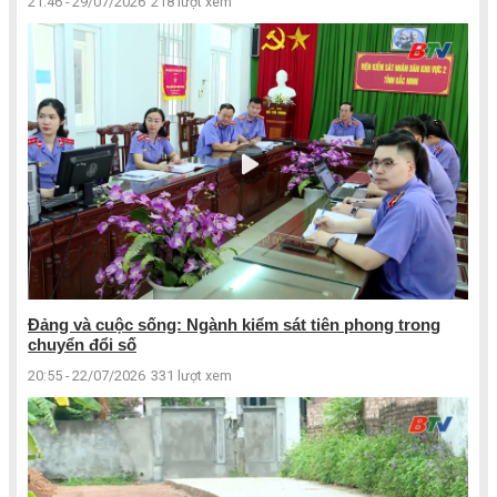
21:46 - 29/07/2026
218 lượt xem
Đảng và cuộc sống: Ngành kiểm sát tiên phong trong
chuyển đổi số
20:55 - 22/07/2026
331 lượt xem