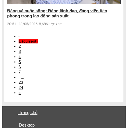
Đảng và cuộc sống: Đảng lãnh đạo, đảng viên tiên
phong trong lao động sản xuất
20:51 - 13/05/2026
8,686 lượt xem
«
1
(current)
2
3
4
5
6
7
...
23
24
»
Trang chủ
Desktop