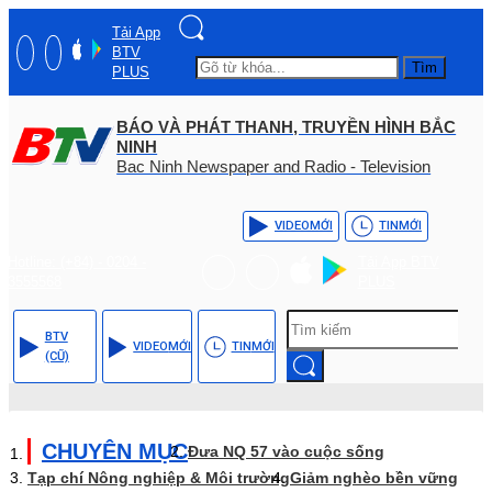
Tải App
BTV
Tìm
PLUS
BÁO VÀ PHÁT THANH, TRUYỀN HÌNH BẮC
NINH
Bac Ninh Newspaper and Radio - Television
VIDEO
MỚI
TIN
MỚI
Hotline: (+84) - 0204 -
Tải App BTV
3555568
PLUS
BTV
VIDEO
MỚI
TIN
MỚI
(CŨ)
CHUYÊN MỤC
Đưa NQ 57 vào cuộc sống
Tạp chí Nông nghiệp & Môi trường
Giảm nghèo bền vững