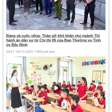
Đảng và cuộc sống: Tháo gỡ khó khăn cho ngành Thi
hành án dân sự từ Chỉ thị 05 của Ban Thường vụ Tỉnh
ủy Bắc Ninh
20:37 - 05/11/2025
1,950 lượt xem