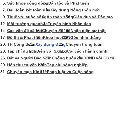
Sức khỏe cộng đồng
Dân tộc và Phát triển
Đại đoàn kết toàn dân
Xây dựng Nông thôn mới
Thuế với cuộc sống
An toàn sống
Giáo dục và Đào tạo
Môi trường quanh ta
Truyền hình Nhân đạo
Các vấn đề xã hội
Chuyển đổi số
Nhận diện sự thật
Đô thị & Phát triển
Khoa học&CN
Góc nhìn thẳng
TH Công đoàn
Xây dựng Đảng
Chuyện trong tuần
Tạp chí du lịch
Điện với SX&ĐS
Cải cách hành chính
Đất và Người Bắc Ninh
Chống buôn lậu
ĐBND với Cử tri
Hộp thư truyền hình
Tạp chí nông nghiệp
Chuyên mục Kinh tế
Pháp luật và Cuộc sống