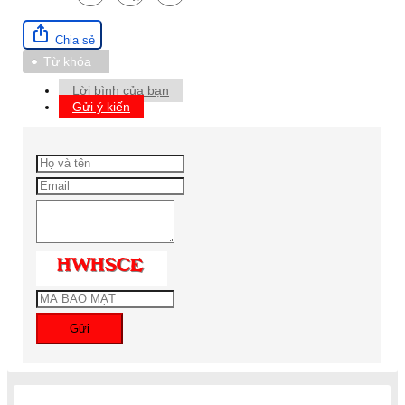
Chia sẻ
Từ khóa
Lời bình của bạn
Gửi ý kiến
Gửi