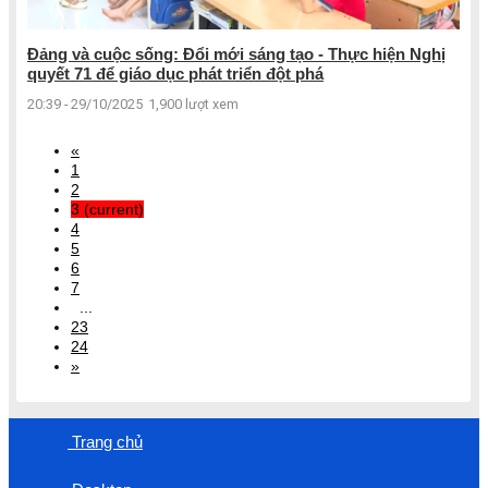
Đảng và cuộc sống: Đổi mới sáng tạo - Thực hiện Nghị
quyết 71 để giáo dục phát triển đột phá
20:39 - 29/10/2025
1,900 lượt xem
«
1
2
3
(current)
4
5
6
7
...
23
24
»
Trang chủ