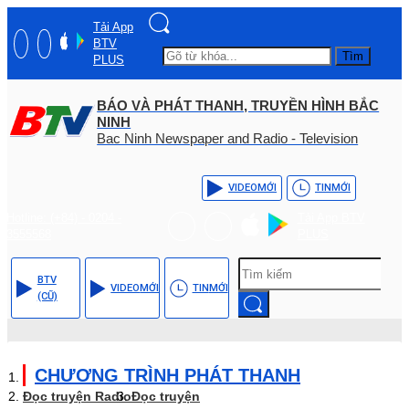
Tải App
BTV
Tìm
PLUS
BÁO VÀ PHÁT THANH, TRUYỀN HÌNH BẮC
NINH
Bac Ninh Newspaper and Radio - Television
VIDEO
MỚI
TIN
MỚI
Hotline: (+84) - 0204 -
Tải App BTV
3555568
PLUS
BTV
VIDEO
MỚI
TIN
MỚI
(CŨ)
CHƯƠNG TRÌNH PHÁT THANH
Đọc truyện Radio
Đọc truyện