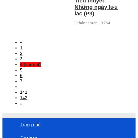
Tiểu thuyết:
Những ngày lưu
lạc (P3)
3 tháng trước
9,764
«
1
2
3
4
(current)
5
6
7
...
141
142
»
Trang chủ