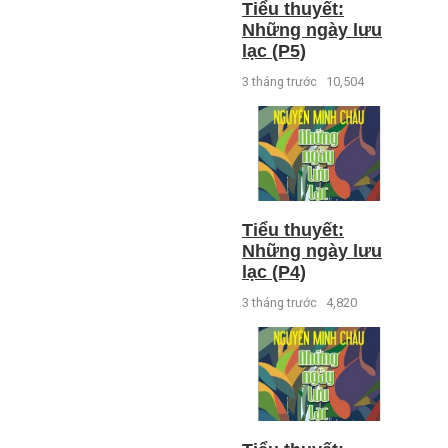
Tiểu thuyết:
Những ngày lưu
lạc (P5)
3 tháng trước
10,504
Tiểu thuyết:
Những ngày lưu
lạc (P4)
3 tháng trước
4,820